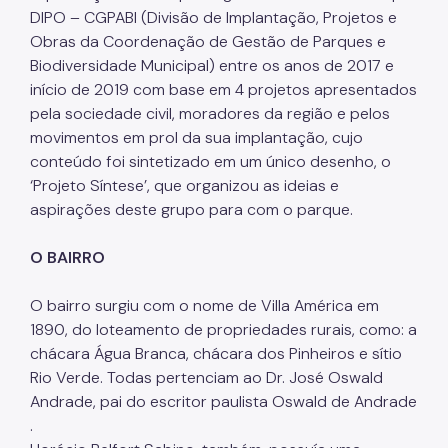
DIPO – CGPABI (Divisão de Implantação, Projetos e
Áreas Protegidas, Áreas Verdes e Espaços Livres
Obras da Coordenação de Gestão de Parques e
Biodiversidade Municipal) entre os anos de 2017 e
Plano de Ação Climática
início de 2019 com base em 4 projetos apresentados
Serviços Ambientais
pela sociedade civil, moradores da região e pelos
movimentos em prol da sua implantação, cujo
Educação Ambiental
conteúdo foi sintetizado em um único desenho, o
‘Projeto Síntese’, que organizou as ideias e
Programas
aspirações deste grupo para com o parque.
Município VerdeAzul
O BAIRRO
Resíduos Sólidos
O bairro surgiu com o nome de Villa América em
Legislação
1890, do loteamento de propriedades rurais, como: a
Biblioteca
chácara Água Branca, chácara dos Pinheiros e sítio
Rio Verde. Todas pertenciam ao Dr. José Oswald
Ouvidoria Geral
Andrade, pai do escritor paulista Oswald de Andrade
.