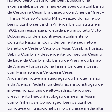
Horácio Belfort Sabino, também, possuía uma
extensa gleba de terra nas extensões do atual bairro
de Cerqueira César. Era casado com América Milliet -
filha de Afonso Augusto Milliet - razão do nome do
bairro vizinho ser Jardim América. Ele construiu, em
1902, sua residência projetada pelo arquiteto Victor
Dubugras , onde encontra-se, atualmente, o
Conjunto Nacional. Coincidentemente seu neto e
bisneto de Cesário Cecílio de Assis Coimbra, Horácio
Sabino Coimbra - descendente, por seu pai Cesário
de Lacerda Coimbra, do Barão de Arary e do Barão
de Araras - foi casado na família Cerqueira César,
com Maria Yolanda Cerqueira Cesar.
Anos antes houve a inauguração do Parque Trianon
e da Avenida Paulista, via destinada a construção de
imóveis horizontais de alto-padrão, tendo seu
crescimento ligado à evolução da mesma. Assim
como Pinheiros e Consolação, bairros vizinhos,
tornou-se um tradicional bairro da classe média alta