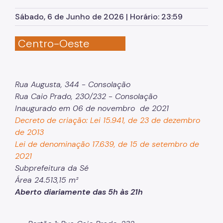
Herbário Municipal
Sábado, 6 de Junho de 2026 | Horário: 23:59
Parques Urbanos
Centro-Oeste
Parques Concessionados
Unidades de Conservação
Trilha Interparques
Rua Augusta, 344 - Consolação
Rua Caio Prado, 230/232 - Consolação
Viveiros Municipais
Inaugurado em 06 de novembro de 2021
Educação Ambiental UMAPAZ
Decreto de criação: Lei 15.941, de 23 de dezembro
de 2013
Programação
Lei de denominação 17.639, de 15 de setembro de
2021
Planetários
Subprefeitura da Sé
Planejamento Ambiental
Área 24.513,15 m²
Aberto diariamente das 5h às 21h
Patrimônio Ambiental
Biosampa