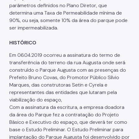
IPVA
parâmetros definidos no Plano Diretor, que
determina uma Taxa de Permeabilidade mínima de
Fiscalização Ambiental
90%, ou seja, somente 10% da área do parque pode
ser impermeabilizada.
Defesa e Valorização Ambiental
TAC - Termo de Ajustamento de Conduta
HISTÓRICO
Mudanças Climáticas
Em 06.04.2019 ocorreu a assinatura do termo de
transferência do terreno da rua Augusta onde será
Comitê do Clima
construído o Parque Augusta com as presenças do
Prefeito Bruno Covas, do Promotor Público Sílvio
Inventário de GEE
Marques, das construtoras Setin e Cyrela e
Plano de Ação Climática
representantes das entidades que lutaram pela
viabilização do espaço,
COMFROTA-SP
Com a assinatura da escritura, a empresa doadora
Planos
da área do Parque fez a contratação do Projeto
Básico e Executivo do espaço, que deverá ter como
Mata Atlântica
base o Estudo Preliminar. O Estudo Preliminar para
implantação do Parque Augusta foi desenvolvido por
Arborização Urbana