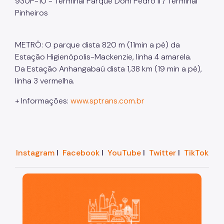
930P-10 - Terminal Parque Dom Pedro II / Terminal
Pinheiros
METRÔ: O parque dista 820 m (11min a pé) da
Estação Higienópolis-Mackenzie, linha 4 amarela.
Da Estação Anhangabaú dista 1,38 km (19 min a pé),
linha 3 vermelha.
+ Informações:
www.sptrans.com.br
Instagram
I
Facebook
I
YouTube
I
Twitter
I
TikTok
São Paulo, cidade inteligente, resiliente e sustentáve