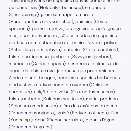
indivíduos jovens de espécies nativas como alecrim-
de-campinas (Holocalyx balansae), embaúba
(Cecropia sp.), grumixama, ipê- amarelo
(Handroanthus chrysotrichus), paineira (Ceiba
speciosa), palmeira-jerivá, pitangueira e tapiá-guaçu
mas, quantitativamente, são as mudas de espécies
exóticas como abacateiro, alfeneiro, árvore-polvo
(Schefflera actinophylla), cafeeiro (Coffea arabica),
falso-pau-incenso, jambeiro (Syzygium jambos),
mamoeiro (Carica papaya), nespereira, palmeira-de-
leque-da-china e uva-japonesa que predominam.
Ainda no sub-bosque, ocorrem espécies herbáceas
e arbustivas nativas como atroveram (Ocimum
carnosum), calção-de-velha (Croton fuscescens),
falsa-jurubeba (Solanum scuticum), maria-pretinha
(Solanum americanum), além das exóticas dracena
(Dracaena marginata), guiné (Petiveria alliacea), iúca
(Yucca sp.), ocna (Ochna serrulata) e pau-d’água
(Dracaena fragrans).