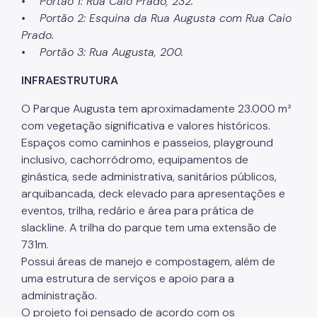
• Portão 1: Rua Caio Prado, 232.
• Portão 2: Esquina da Rua Augusta com Rua Caio
Projetos Urbanos
Prado.
Informações Ambientais
• Portão 3: Rua Augusta, 200.
Licenciamento Ambiental
INFRAESTRUTURA
Licenciamento Ambiental Industrial
O Parque Augusta tem aproximadamente 23.000 m²
com vegetação significativa e valores históricos.
Licenciamento Ambiental Não-Industrial
Espaços como caminhos e passeios, playground
inclusivo, cachorródromo, equipamentos de
Heliponto
ginástica, sede administrativa, sanitários públicos,
Áreas Contaminadas
arquibancada, deck elevado para apresentações e
eventos, trilha, redário e área para prática de
Estudos Ambientais
slackline. A trilha do parque tem uma extensão de
Produtos Perigosos
731m.
Possui áreas de manejo e compostagem, além de
TCA - Termo de Compromisso Ambiental
uma estrutura de serviços e apoio para a
administração.
Motogeradores
O projeto foi pensado de acordo com os