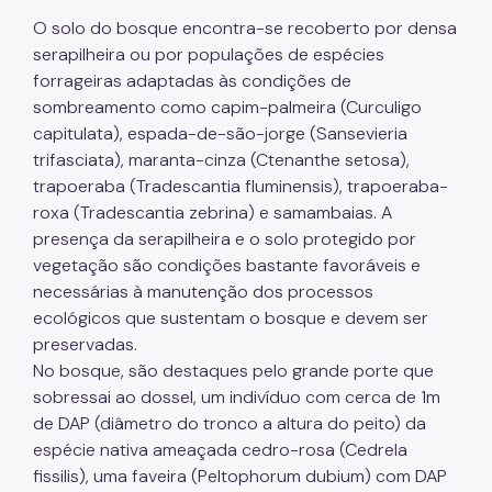
O solo do bosque encontra-se recoberto por densa
serapilheira ou por populações de espécies
forrageiras adaptadas às condições de
sombreamento como capim-palmeira (Curculigo
capitulata), espada-de-são-jorge (Sansevieria
trifasciata), maranta-cinza (Ctenanthe setosa),
trapoeraba (Tradescantia fluminensis), trapoeraba-
roxa (Tradescantia zebrina) e samambaias. A
presença da serapilheira e o solo protegido por
vegetação são condições bastante favoráveis e
necessárias à manutenção dos processos
ecológicos que sustentam o bosque e devem ser
preservadas.
No bosque, são destaques pelo grande porte que
sobressai ao dossel, um indivíduo com cerca de 1m
de DAP (diâmetro do tronco a altura do peito) da
espécie nativa ameaçada cedro-rosa (Cedrela
fissilis), uma faveira (Peltophorum dubium) com DAP