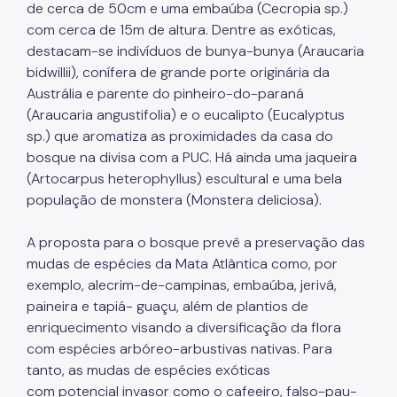
de cerca de 50cm e uma embaúba (Cecropia sp.)
com cerca de 15m de altura. Dentre as exóticas,
destacam-se indivíduos de bunya-bunya (Araucaria
bidwillii), conífera de grande porte originária da
Austrália e parente do pinheiro-do-paraná
(Araucaria angustifolia) e o eucalipto (Eucalyptus
sp.) que aromatiza as proximidades da casa do
bosque na divisa com a PUC. Há ainda uma jaqueira
(Artocarpus heterophyllus) escultural e uma bela
população de monstera (Monstera deliciosa).
A proposta para o bosque prevê a preservação das
mudas de espécies da Mata Atlântica como, por
exemplo, alecrim-de-campinas, embaúba, jerivá,
paineira e tapiá- guaçu, além de plantios de
enriquecimento visando a diversificação da flora
com espécies arbóreo-arbustivas nativas. Para
tanto, as mudas de espécies exóticas
com potencial invasor como o cafeeiro, falso-pau-