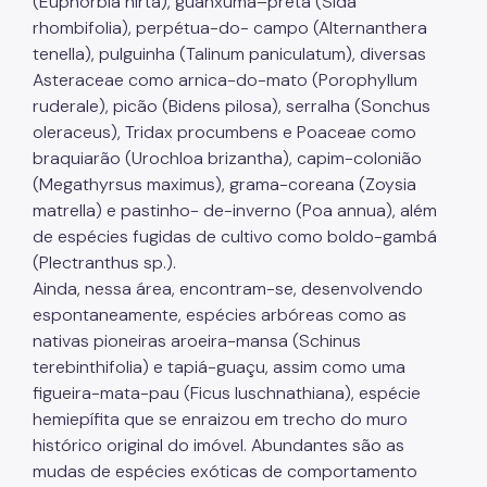
(Euphorbia hirta), guanxuma–preta (Sida
rhombifolia), perpétua-do- campo (Alternanthera
tenella), pulguinha (Talinum paniculatum), diversas
Asteraceae como arnica-do-mato (Porophyllum
ruderale), picão (Bidens pilosa), serralha (Sonchus
oleraceus), Tridax procumbens e Poaceae como
braquiarão (Urochloa brizantha), capim-colonião
(Megathyrsus maximus), grama-coreana (Zoysia
matrella) e pastinho- de-inverno (Poa annua), além
de espécies fugidas de cultivo como boldo-gambá
(Plectranthus sp.).
Ainda, nessa área, encontram-se, desenvolvendo
espontaneamente, espécies arbóreas como as
nativas pioneiras aroeira-mansa (Schinus
terebinthifolia) e tapiá-guaçu, assim como uma
figueira-mata-pau (Ficus luschnathiana), espécie
hemiepífita que se enraizou em trecho do muro
histórico original do imóvel. Abundantes são as
mudas de espécies exóticas de comportamento