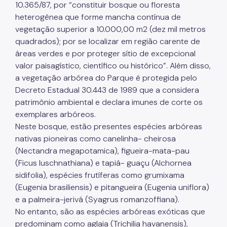
10.365/87, por “constituir bosque ou floresta
heterogênea que forme mancha contínua de
vegetação superior a 10.000,00 m2 (dez mil metros
quadrados); por se localizar em região carente de
áreas verdes e por proteger sítio de excepcional
valor paisagístico, científico ou histórico”. Além disso,
a vegetação arbórea do Parque é protegida pelo
Decreto Estadual 30.443 de 1989 que a considera
patrimônio ambiental e declara imunes de corte os
exemplares arbóreos.
Neste bosque, estão presentes espécies arbóreas
nativas pioneiras como canelinha- cheirosa
(Nectandra megapotamica), figueira-mata-pau
(Ficus luschnathiana) e tapiá- guaçu (Alchornea
sidifolia), espécies frutíferas como grumixama
(Eugenia brasiliensis) e pitangueira (Eugenia uniflora)
e a palmeira-jerivá (Syagrus romanzoffiana).
No entanto, são as espécies arbóreas exóticas que
predominam como aglaia (Trichilia havanensis),