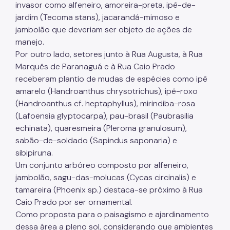
invasor como alfeneiro, amoreira-preta, ipê-de-
jardim (Tecoma stans), jacarandá-mimoso e
jambolão que deveriam ser objeto de ações de
manejo.
Por outro lado, setores junto à Rua Augusta, à Rua
Marquês de Paranaguá e à Rua Caio Prado
receberam plantio de mudas de espécies como ipê
amarelo (Handroanthus chrysotrichus), ipê-roxo
(Handroanthus cf. heptaphyllus), mirindiba-rosa
(Lafoensia glyptocarpa), pau-brasil (Paubrasilia
echinata), quaresmeira (Pleroma granulosum),
sabão-de-soldado (Sapindus saponaria) e
sibipiruna.
Um conjunto arbóreo composto por alfeneiro,
jambolão, sagu-das-molucas (Cycas circinalis) e
tamareira (Phoenix sp.) destaca-se próximo à Rua
Caio Prado por ser ornamental.
Como proposta para o paisagismo e ajardinamento
dessa área a pleno sol, considerando que ambientes