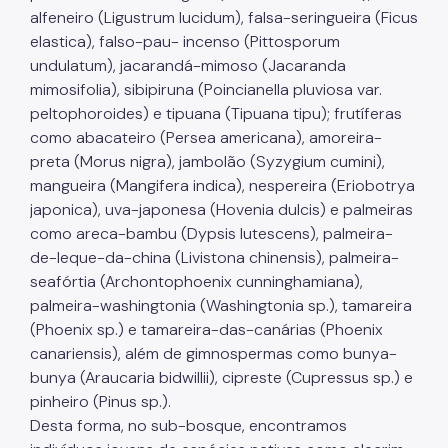
alfeneiro (Ligustrum lucidum), falsa-seringueira (Ficus
elastica), falso-pau- incenso (Pittosporum
undulatum), jacarandá-mimoso (Jacaranda
mimosifolia), sibipiruna (Poincianella pluviosa var.
peltophoroides) e tipuana (Tipuana tipu); frutíferas
como abacateiro (Persea americana), amoreira-
preta (Morus nigra), jambolão (Syzygium cumini),
mangueira (Mangifera indica), nespereira (Eriobotrya
japonica), uva-japonesa (Hovenia dulcis) e palmeiras
como areca-bambu (Dypsis lutescens), palmeira-
de-leque-da-china (Livistona chinensis), palmeira-
seafórtia (Archontophoenix cunninghamiana),
palmeira-washingtonia (Washingtonia sp.), tamareira
(Phoenix sp.) e tamareira-das-canárias (Phoenix
canariensis), além de gimnospermas como bunya-
bunya (Araucaria bidwillii), cipreste (Cupressus sp.) e
pinheiro (Pinus sp.).
Desta forma, no sub-bosque, encontramos