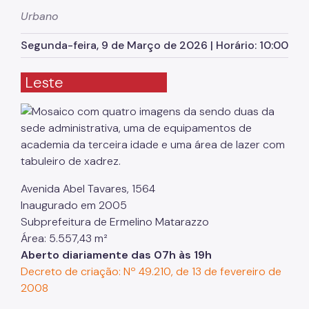
Herbário Municipal
Urbano
Parques Urbanos
Segunda-feira, 9 de Março de 2026 | Horário: 10:00
Parques Concessionados
Leste
Unidades de Conservação
Trilha Interparques
Viveiros Municipais
Educação Ambiental UMAPAZ
Avenida Abel Tavares, 1564
Programação
Inaugurado em 2005
Planetários
Subprefeitura de Ermelino Matarazzo
Área: 5.557,43 m²
Planejamento Ambiental
Aberto diariamente das 07h às 19h
Decreto de criação: Nº 49.210, de 13 de fevereiro de
Patrimônio Ambiental
2008
Biosampa