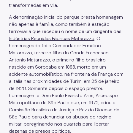
IPVA
transformadas em vila.
Fiscalização Ambiental
A denominação inicial do parque presta homenagem
não apenas à família, como também à estação
Defesa e Valorização Ambiental
ferroviária que recebeu o nome de um dirigente das
TAC - Termo de Ajustamento de Conduta
Indústrias Reunidas Fábricas Matarazzo
. O
homenageado foi o Comendador Ermelino
Mudanças Climáticas
Matarazzo, terceiro filho do Conde Francesco
Antonio Matarazzo, o primeiro filho brasileiro,
Comitê do Clima
nascido em Sorocaba em 1883, morto em um
acidente automobilístico, na fronteira da França com
Inventário de GEE
a Itália nas proximidades de Turim, em 25 de janeiro
Plano de Ação Climática
de 1920. Somente depois o espaço prestou
homenagem a Dom Paulo Evaristo Arns, Arcebispo
COMFROTA-SP
Metropolitano de São Paulo que, em 1972, criou a
Planos
Comissão Brasileira de Justiça e Paz da Diocese de
São Paulo para denunciar os abusos do regime
Mata Atlântica
militar, peregrinando nos quarteis para libertar
dezenas de presos políticos.
Arborização Urbana