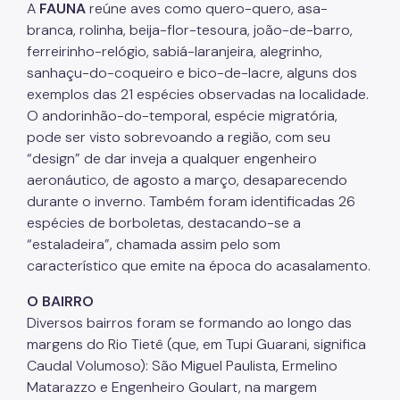
A
FAUNA
reúne aves como quero-quero, asa-
branca, rolinha, beija-flor-tesoura, joão-de-barro,
ferreirinho-relógio, sabiá-laranjeira, alegrinho,
sanhaçu-do-coqueiro e bico-de-lacre, alguns dos
exemplos das 21 espécies observadas na localidade.
O andorinhão-do-temporal, espécie migratória,
pode ser visto sobrevoando a região, com seu
“design” de dar inveja a qualquer engenheiro
aeronáutico, de agosto a março, desaparecendo
durante o inverno. Também foram identificadas 26
espécies de borboletas, destacando-se a
“estaladeira”, chamada assim pelo som
característico que emite na época do acasalamento.
O BAIRRO
Diversos bairros foram se formando ao longo das
margens do Rio Tietê (que, em Tupi Guarani, significa
Caudal Volumoso): São Miguel Paulista, Ermelino
Matarazzo e Engenheiro Goulart, na margem