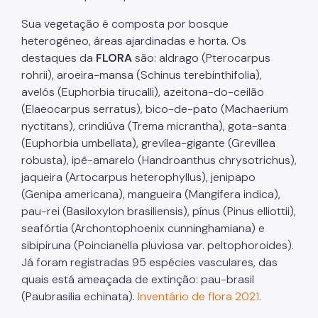
Sua vegetação é composta por bosque
Áreas Protegidas, Áreas Verdes e Espaços Livres
heterogêneo, áreas ajardinadas e horta. Os
Plano de Ação Climática
destaques da
FLORA
são: aldrago (Pterocarpus
rohrii), aroeira-mansa (Schinus terebinthifolia),
Serviços Ambientais
avelós (Euphorbia tirucalli), azeitona-do-ceilão
Educação Ambiental
(Elaeocarpus serratus), bico-de-pato (Machaerium
nyctitans), crindiúva (Trema micrantha), gota-santa
Programas
(Euphorbia umbellata), grevílea-gigante (Grevillea
robusta), ipê-amarelo (Handroanthus chrysotrichus),
Município VerdeAzul
jaqueira (Artocarpus heterophyllus), jenipapo
(Genipa americana), mangueira (Mangifera indica),
Resíduos Sólidos
pau-rei (Basiloxylon brasiliensis), pínus (Pinus elliottii),
Legislação
seafórtia (Archontophoenix cunninghamiana) e
sibipiruna (Poincianella pluviosa var. peltophoroides).
Biblioteca
Já foram registradas 95 espécies vasculares, das
Ouvidoria Geral
quais está ameaçada de extinção: pau-brasil
(Paubrasilia echinata).
Inventário de flora 2021.