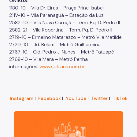
ÔNIBUS:
1180-10 – Vila Dr. Eiras – Praça Princ. Isabel
211V-10 – Vila Paranaguá – Estação da Luz
2582-10 – Vila Nova Curuçá – Term. Pq. D. Pedro II
2582-21 – Vila Robertina – Term. Pq. D. Pedro II
2719-10 – Ermelino Matarazzo – Metrô Vila Matilde
2720-10 – Jd. Belém – Metrô Guilhermina
2767-10 – Cid. Pedro J. Nunes – Metrô Tatuapé
2768-10 – Vila Mara – Metrô Penha
informações:
www.sptrans.com.br
Instagram
I
Facebook
I
YouTube
I
Twitter
I
TikTok
São Paulo, cidade inteligente, resiliente e sustentáve