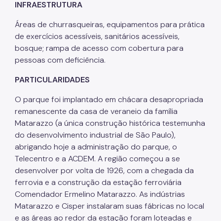
INFRAESTRUTURA
Projetos Urbanos
Áreas de churrasqueiras, equipamentos para prática
Informações Ambientais
de exercícios acessíveis, sanitários acessíveis,
bosque; rampa de acesso com cobertura para
Licenciamento Ambiental
pessoas com deficiência.
Licenciamento Ambiental Industrial
PARTICULARIDADES
Licenciamento Ambiental Não-Industrial
O parque foi implantado em chácara desapropriada
remanescente da casa de veraneio da família
Heliponto
Matarazzo (a única construção histórica testemunha
Áreas Contaminadas
do desenvolvimento industrial de São Paulo),
abrigando hoje a administração do parque, o
Estudos Ambientais
Telecentro e a ACDEM. A região começou a se
Produtos Perigosos
desenvolver por volta de 1926, com a chegada da
ferrovia e a construção da estação ferroviária
TCA - Termo de Compromisso Ambiental
Comendador Ermelino Matarazzo. As indústrias
Matarazzo e Cisper instalaram suas fábricas no local
Motogeradores
e as áreas ao redor da estação foram loteadas e