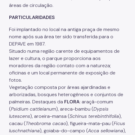
IPVA
áreas de circulação.
Fiscalização Ambiental
PARTICULARIDADES
Defesa e Valorização Ambiental
Foi implantado no local na antiga praça de mesmo
nome após sua área ter sido transferida para o
TAC - Termo de Ajustamento de Conduta
DEPAVE em 1987.
Situado numa região carente de equipamentos de
Mudanças Climáticas
lazer e cultura, o parque proporciona aos
Comitê do Clima
moradores da região contato com a natureza;
oficinas e um local permanente de exposição de
Inventário de GEE
fotos.
Plano de Ação Climática
Vegetação composta por áreas ajardinadas e
arborizadas, bosques heterogêneos e conjuntos de
COMFROTA-SP
palmeiras. Destaques da
FLORA
: araçá-comum
(
Psidium cattleianum
), areca-bambu (
Dypsis
Planos
lutescens
), aroeira-mansa (
Schinus terebinthifolia
),
Mata Atlântica
cacau (
Theobroma cacao
), figueira-mata-pau (
Ficus
luschnathiana
), goiaba-do-campo (
Acca sellowiana
),
Arborização Urbana