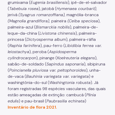
grumixama (
Eugenia brasiliensis
), ipê-de-el-salvador
(
Tabebuia rosea
), jatobá (
Hymenaea courbaril),
Áreas Protegidas, Áreas Verdes e Espaços Livres
jerivá
(Syagrus romanzoffiana),
magnólia-branca
Plano de Ação Climática
(Magnolia grandiflora),
paineira
(
Ceiba speciosa
),
palmeira-azul (
Bismarckia nobilis
), palmeira-de-
Serviços Ambientais
leque-da-china (
Livistona chinensis
), palmeira-
Educação Ambiental
princesa (
Dictyosperma album
), palmeira-ráfia
(
Raphia farinifera
), pau-ferro (
Libidibia ferrea var.
Programas
leiostachya
), peroba (
Aspidosperma
cylindrocarpon
), pinange (
Koelreuteria elegans
),
Município VerdeAzul
sabão-de-soldado (
Sapindus saponaria
), sibipiruna
(
Poincianella pluviosa var. peltophoroides
), unha-
Resíduos Sólidos
de-vaca (
Bauhinia variegata var. variegata
) e
Legislação
washingtônia-do-sul (
Washingtonia robusta
). Já
foram registradas 98 espécies vasculares, das quais
Biblioteca
estão ameaçadas de extinção: cambucá (
Plinia
Ouvidoria Geral
edulis
) e pau-brasil (
Paubrasilia echinata
)
Inventário de flora 2021
.