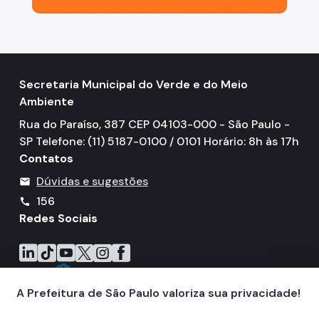
Secretaria Municipal do Verde e do Meio
Ambiente
Rua do Paraíso, 387 CEP 04103-000 - São Paulo -
SP Telefone: (11) 5187-0100 / 0101 Horário: 8h às 17h
Contatos
Dúvidas e sugestões
mail
156
call
Redes Sociais
Icone do LinkedIn
Icone do TikTok
Icone do YouTube
Icone do X
Icone do Instagram
Icone do Facebook
A Prefeitura de São Paulo valoriza sua privacidade!