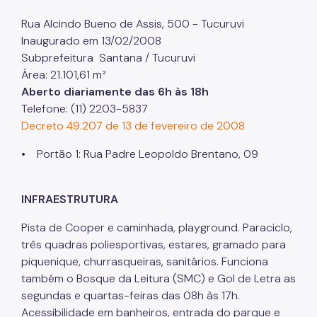
Projetos Urbanos
Rua Alcindo Bueno de Assis, 500 - Tucuruvi
Inaugurado em 13/02/2008
Informações Ambientais
Subprefeitura Santana / Tucuruvi
Área: 21.101,61 m²
Licenciamento Ambiental
Aberto diariamente das 6h às 18h
Licenciamento Ambiental Industrial
Telefone: (11) 2203-5837
Decreto 49.207 de 13 de fevereiro de 2008
Licenciamento Ambiental Não-Industrial
• Portão 1: Rua Padre Leopoldo Brentano, 09
Heliponto
Áreas Contaminadas
INFRAESTRUTURA
Estudos Ambientais
Pista de Cooper e caminhada, playground. Paraciclo,
Produtos Perigosos
três quadras poliesportivas, estares, gramado para
piquenique, churrasqueiras, sanitários. Funciona
TCA - Termo de Compromisso Ambiental
também o Bosque da Leitura (SMC) e Gol de Letra as
segundas e quartas-feiras das 08h às 17h.
Motogeradores
Acessibilidade em banheiros, entrada do parque e