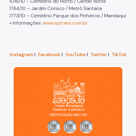
1016/10 – Cemitério do Horto / Center Norte
1764/10 – Jardim Corisco / Metrô Santana
1773/10 – Cemitério Parque dos Pinheiros / Mandaqui
+ informações:
www.sptrans.com.br
Instagram
I
Facebook
I
YouTube
I
Twitter
I
TikTok
São Paulo, cidade inteligente, resiliente e sustentáve