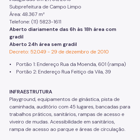
Subprefeitura de Campo Limpo
Projetos Urbanos
Área: 48.367 m²
Informações Ambientais
Telefone: (11) 5823-1611
Aberto diariamente das 6h às 18h área com
Licenciamento Ambiental
gradil
Aberto 24h área sem gradil
Licenciamento Ambiental Industrial
Decreto: 52.049 - 29 de dezembro de 2010
Licenciamento Ambiental Não-Industrial
• Portão 1: Endereço Rua da Moenda, 601 (rampa)
Heliponto
• Portão 2: Endereço Rua Feitiço da Vila, 39
Áreas Contaminadas
INFRAESTRUTURA
Estudos Ambientais
Playground, equipamentos de ginástica, pista de
caminhada, auditório com 45 lugares, bancadas para
Produtos Perigosos
trabalhos práticos, sanitários, rampas de acesso e
TCA - Termo de Compromisso Ambiental
viveiro de mudas. Acessibilidade em sanitários,
rampa de acesso ao parque e áreas de circulação.
Motogeradores