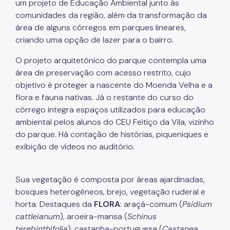
um projeto de Educação Ambiental junto às
comunidades da região, além da transformação da
Áreas Protegidas, Áreas Verdes e Espaços Livres
área de alguns córregos em parques lineares,
Plano de Ação Climática
criando uma opção de lazer para o bairro.
Serviços Ambientais
O projeto arquitetônico do parque contempla uma
área de preservação com acesso restrito, cujo
Educação Ambiental
objetivo é proteger a nascente do Moenda Velha e a
flora e fauna nativas. Já o restante do curso do
Programas
córrego integra espaços utilizados para educação
Município VerdeAzul
ambiental pelos alunos do CEU Feitiço da Vila, vizinho
do parque. Há contação de histórias, piqueniques e
Resíduos Sólidos
exibição de vídeos no auditório.
Legislação
Sua vegetação é composta por áreas ajardinadas,
Biblioteca
bosques heterogêneos, brejo, vegetação ruderal e
Ouvidoria Geral
horta. Destaques da
FLORA
: araçá-comum (
Psidium
cattleianum
), aroeira-mansa (
Schinus
terebinthifolia
), castanha-portuguesa (
Castanea