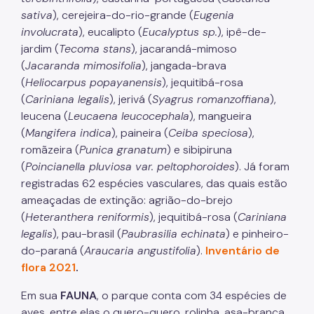
sativa
), cerejeira-do-rio-grande (
Eugenia
involucrata
), eucalipto (
Eucalyptus sp.
), ipê-de-
jardim (
Tecoma stans
), jacarandá-mimoso
(
Jacaranda mimosifolia
), jangada-brava
(
Heliocarpus popayanensis
), jequitibá-rosa
(
Cariniana legalis
), jerivá (
Syagrus romanzoffiana
),
leucena (
Leucaena leucocephala
), mangueira
(
Mangifera indica
), paineira (
Ceiba speciosa
),
romãzeira (
Punica granatum
) e sibipiruna
(
Poincianella pluviosa var. peltophoroides
). Já foram
registradas 62 espécies vasculares, das quais estão
ameaçadas de extinção: agrião-do-brejo
(
Heteranthera reniformis
), jequitibá-rosa (
Cariniana
legalis
), pau-brasil (
Paubrasilia echinata
) e pinheiro-
do-paraná (
Araucaria angustifolia
).
Inventário de
flora 2021
.
Em sua
FAUNA
, o parque conta com 34 espécies de
aves, entre elas o quero-quero, rolinha, asa-branca,