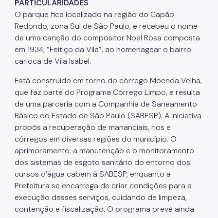
PARTICULARIDADES
IPVA
O parque fica localizado na região do Capão
Fiscalização Ambiental
Redondo, zona Sul de São Paulo, e recebeu o nome
de uma canção do compositor Noel Rosa composta
Defesa e Valorização Ambiental
em 1934, “Feitiço da Vila”, ao homenagear o bairro
carioca de Vila Isabel.
TAC - Termo de Ajustamento de Conduta
Está construído em torno do córrego Moenda Velha,
Mudanças Climáticas
que faz parte do Programa Córrego Limpo, e resulta
Comitê do Clima
de uma parceria com a Companhia de Saneamento
Básico do Estado de São Paulo (SABESP). A iniciativa
Inventário de GEE
propôs a recuperação de mananciais, rios e
córregos em diversas regiões do município. O
Plano de Ação Climática
aprimoramento, a manutenção e o monitoramento
COMFROTA-SP
dos sistemas de esgoto sanitário do entorno dos
cursos d’água cabem à SABESP, enquanto a
Planos
Prefeitura se encarrega de criar condições para a
execução desses serviços, cuidando de limpeza,
Mata Atlântica
contenção e fiscalização. O programa prevê ainda
Arborização Urbana