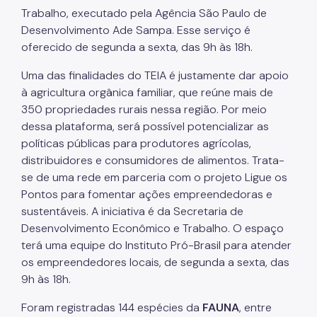
IPVA
Trabalho, executado pela Agência São Paulo de
Desenvolvimento Ade Sampa. Esse serviço é
Fiscalização Ambiental
oferecido de segunda a sexta, das 9h às 18h.
Defesa e Valorização Ambiental
Uma das finalidades do TEIA é justamente dar apoio
TAC - Termo de Ajustamento de Conduta
à agricultura orgânica familiar, que reúne mais de
350 propriedades rurais nessa região. Por meio
Mudanças Climáticas
dessa plataforma, será possível potencializar as
políticas públicas para produtores agrícolas,
Comitê do Clima
distribuidores e consumidores de alimentos. Trata-
Inventário de GEE
se de uma rede em parceria com o projeto Ligue os
Pontos para fomentar ações empreendedoras e
Plano de Ação Climática
sustentáveis. A iniciativa é da Secretaria de
Desenvolvimento Econômico e Trabalho. O espaço
COMFROTA-SP
terá uma equipe do Instituto Pró-Brasil para atender
Planos
os empreendedores locais, de segunda a sexta, das
9h às 18h.
Mata Atlântica
Foram registradas 144 espécies da
FAUNA
, entre
Arborização Urbana