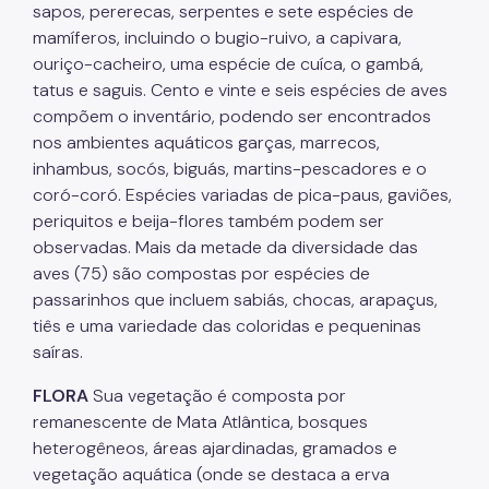
sapos, pererecas, serpentes e sete espécies de
mamíferos, incluindo o bugio-ruivo, a capivara,
Áreas Protegidas, Áreas Verdes e Espaços Livres
ouriço-cacheiro, uma espécie de cuíca, o gambá,
Plano de Ação Climática
tatus e saguis. Cento e vinte e seis espécies de aves
compõem o inventário, podendo ser encontrados
Serviços Ambientais
nos ambientes aquáticos garças, marrecos,
Educação Ambiental
inhambus, socós, biguás, martins-pescadores e o
coró-coró. Espécies variadas de pica-paus, gaviões,
Programas
periquitos e beija-flores também podem ser
observadas. Mais da metade da diversidade das
Município VerdeAzul
aves (75) são compostas por espécies de
passarinhos que incluem sabiás, chocas, arapaçus,
Resíduos Sólidos
tiês e uma variedade das coloridas e pequeninas
Legislação
saíras.
Biblioteca
FLORA
Sua vegetação é composta por
remanescente de Mata Atlântica, bosques
Ouvidoria Geral
heterogêneos, áreas ajardinadas, gramados e
vegetação aquática (onde se destaca a erva