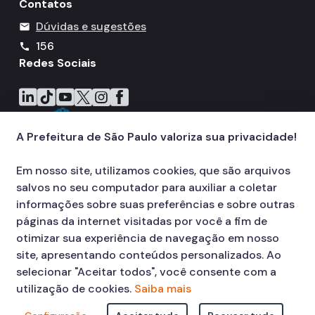
Contatos
Dúvidas e sugestões
mail
156
call
Redes Sociais
Icone do LinkedIn
Icone do TikTok
Icone do YouTube
Icone do X
Icone do Instagram
Icone do Facebook
A Prefeitura de São Paulo valoriza sua privacidade!
Em nosso site, utilizamos cookies, que são arquivos
salvos no seu computador para auxiliar a coletar
informações sobre suas preferências e sobre outras
páginas da internet visitadas por você a fim de
otimizar sua experiência de navegação em nosso
site, apresentando conteúdos personalizados. Ao
selecionar "Aceitar todos", você consente com a
utilização de cookies.
Saiba mais