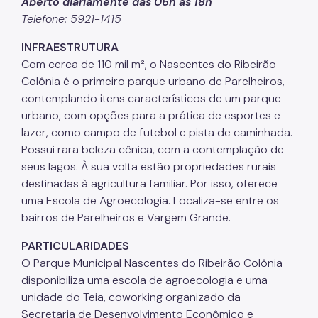
Aberto diariamente das 06h às 18h
Telefone: 5921-1415
Projetos Urbanos
INFRAESTRUTURA
Informações Ambientais
Com cerca de 110 mil m², o Nascentes do Ribeirão
Licenciamento Ambiental
Colônia é o primeiro parque urbano de Parelheiros,
contemplando itens característicos de um parque
Licenciamento Ambiental Industrial
urbano, com opções para a prática de esportes e
lazer, como campo de futebol e pista de caminhada.
Licenciamento Ambiental Não-Industrial
Possui rara beleza cênica, com a contemplação de
Heliponto
seus lagos. À sua volta estão propriedades rurais
destinadas à agricultura familiar. Por isso, oferece
Áreas Contaminadas
uma Escola de Agroecologia. Localiza-se entre os
Estudos Ambientais
bairros de Parelheiros e Vargem Grande.
Produtos Perigosos
PARTICULARIDADES
O Parque Municipal Nascentes do Ribeirão Colônia
TCA - Termo de Compromisso Ambiental
disponibiliza uma escola de agroecologia e uma
Motogeradores
unidade do Teia, coworking organizado da
Secretaria de Desenvolvimento Econômico e