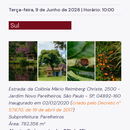
Herbário Municipal
Terça-feira, 9 de Junho de 2026 | Horário: 10:00
Parques Urbanos
Sul
Parques Concessionados
Unidades de Conservação
Trilha Interparques
Viveiros Municipais
Educação Ambiental UMAPAZ
Programação
Estrada: da Colônia Mário Reimberg Christe, 2500 -
Planetários
Jardim Novo Parelheiros, São Paulo - SP, 04892-160
Inaugurado em 02/02/2020 (
criado pelo Decreto n°
Planejamento Ambiental
57.670, de 19 de abril de 2017
)
Subprefeitura: Parelheiros
Patrimônio Ambiental
Área: 782.358 m²
Biosampa