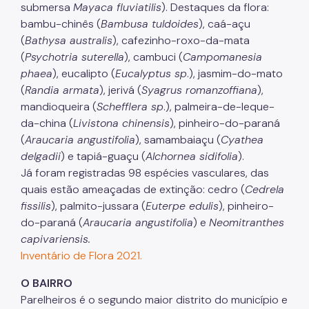
submersa
Mayaca fluviatilis
). Destaques da flora:
bambu-chinês (
Bambusa tuldoides
), caá-açu
(
Bathysa australis
), cafezinho-roxo-da-mata
(
Psychotria suterella
), cambuci (
Campomanesia
phaea
), eucalipto (
Eucalyptus sp
.), jasmim-do-mato
(
Randia armata
), jerivá (
Syagrus romanzoffiana
),
mandioqueira (
Schefflera sp
.), palmeira-de-leque-
da-china (
Livistona chinensis
), pinheiro-do-paraná
(
Araucaria angustifolia
), samambaiaçu (
Cyathea
delgadii
) e tapiá-guaçu (
Alchornea sidifolia
).
Já foram registradas 98 espécies vasculares, das
quais estão ameaçadas de extinção: cedro (
Cedrela
fissilis
), palmito-jussara (
Euterpe edulis
), pinheiro-
do-paraná (
Araucaria angustifolia
) e
Neomitranthes
capivariensis.
Inventário de Flora 2021.
O BAIRRO
Parelheiros é o segundo maior distrito do município e