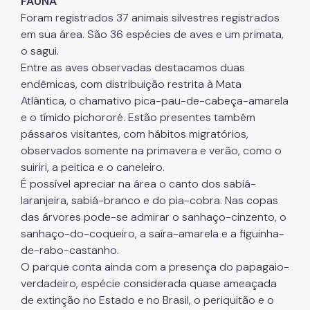
FAUNA
Foram registrados 37 animais silvestres registrados
Áreas Protegidas, Áreas Verdes e Espaços Livres
em sua área. São 36 espécies de aves e um primata,
o sagui.
Plano de Ação Climática
Entre as aves observadas destacamos duas
Serviços Ambientais
endêmicas, com distribuição restrita à Mata
Atlântica, o chamativo pica-pau-de-cabeça-amarela
Educação Ambiental
e o tímido pichororé. Estão presentes também
Programas
pássaros visitantes, com hábitos migratórios,
observados somente na primavera e verão, como o
Município VerdeAzul
suiriri, a peitica e o caneleiro.
É possível apreciar na área o canto dos sabiá-
Resíduos Sólidos
laranjeira, sabiá-branco e do pia-cobra. Nas copas
Legislação
das árvores pode-se admirar o sanhaço-cinzento, o
sanhaço-do-coqueiro, a saíra-amarela e a figuinha-
Biblioteca
de-rabo-castanho.
O parque conta ainda com a presença do papagaio-
Ouvidoria Geral
verdadeiro, espécie considerada quase ameaçada
de extinção no Estado e no Brasil, o periquitão e o