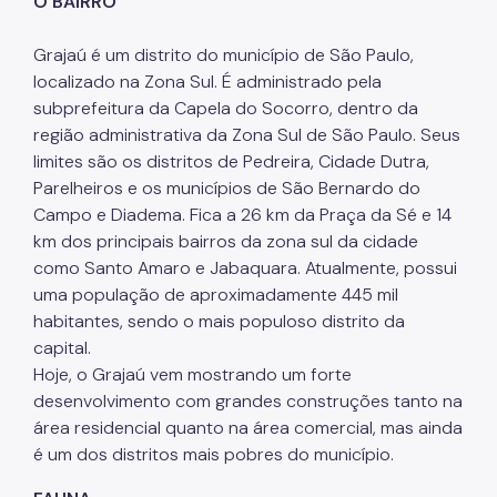
O BAIRRO
IPVA
Fiscalização Ambiental
Grajaú é um distrito do município de São Paulo,
localizado na Zona Sul. É administrado pela
Defesa e Valorização Ambiental
subprefeitura da Capela do Socorro, dentro da
região administrativa da Zona Sul de São Paulo. Seus
TAC - Termo de Ajustamento de Conduta
limites são os distritos de Pedreira, Cidade Dutra,
Parelheiros e os municípios de São Bernardo do
Mudanças Climáticas
Campo e Diadema. Fica a 26 km da Praça da Sé e 14
Comitê do Clima
km dos principais bairros da zona sul da cidade
como Santo Amaro e Jabaquara. Atualmente, possui
Inventário de GEE
uma população de aproximadamente 445 mil
Plano de Ação Climática
habitantes, sendo o mais populoso distrito da
capital.
COMFROTA-SP
Hoje, o Grajaú vem mostrando um forte
desenvolvimento com grandes construções tanto na
Planos
área residencial quanto na área comercial, mas ainda
Mata Atlântica
é um dos distritos mais pobres do município.
Arborização Urbana