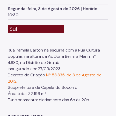
Herbário Municipal
Segunda-feira, 3 de Agosto de 2026 | Horário:
Parques Urbanos
10:30
Parques Concessionados
Sul
Unidades de Conservação
Trilha Interparques
Rua Pamela Barton na esquina com a Rua Cultura
Viveiros Municipais
popular, na altura da Av. Dona Belmira Marin, nº
Educação Ambiental UMAPAZ
4.880, no Distrito de Grajaú
Inaugurado em: 27/09/2023
Programação
Decreto de Criação
Nº 53.335, de 3 de Agosto de
2012
Planetários
Subprefeitura de Capela do Socorro
Planejamento Ambiental
Área total: 32.196 m²
Funcionamento: diariamente das 6h às 20h
Patrimônio Ambiental
Biosampa