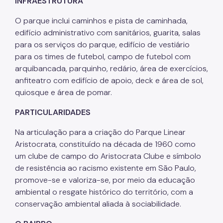
INFRAESTRUTURA
Projetos Urbanos
O parque inclui caminhos e pista de caminhada,
edifício administrativo com sanitários, guarita, salas
Informações Ambientais
para os serviços do parque, edifício de vestiário
Licenciamento Ambiental
para os times de futebol, campo de futebol com
arquibancada, parquinho, redário, área de exercícios,
Licenciamento Ambiental Industrial
anfiteatro com edifício de apoio, deck e área de sol,
quiosque e área de pomar.
Licenciamento Ambiental Não-Industrial
PARTICULARIDADES
Heliponto
Na articulação para a criação do Parque Linear
Áreas Contaminadas
Aristocrata, constituído na década de 1960 como
Estudos Ambientais
um clube de campo do Aristocrata Clube e símbolo
de resistência ao racismo existente em São Paulo,
Produtos Perigosos
promove-se e valoriza-se, por meio da educação
TCA - Termo de Compromisso Ambiental
ambiental o resgate histórico do território, com a
conservação ambiental aliada à sociabilidade.
Motogeradores