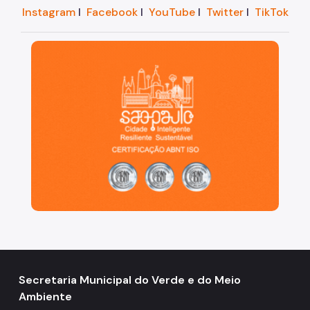
Instagram
I
Facebook
I
YouTube
I
Twitter
I
TikTok
São Paulo, cidade inteligente, resiliente e sustentáve
Secretaria Municipal do Verde e do Meio
Ambiente