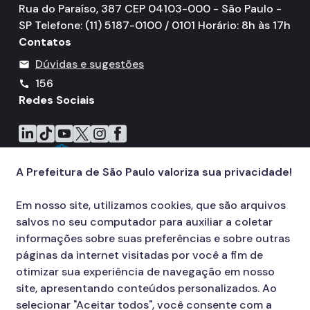
Rua do Paraíso, 387 CEP 04103-000 - São Paulo -
SP Telefone: (11) 5187-0100 / 0101 Horário: 8h às 17h
Contatos
Dúvidas e sugestões
mail
156
call
Redes Sociais
Icone do LinkedIn
Icone do TikTok
Icone do YouTube
Icone do X
Icone do Instagram
Icone do Facebook
A Prefeitura de São Paulo valoriza sua privacidade!
Em nosso site, utilizamos cookies, que são arquivos
salvos no seu computador para auxiliar a coletar
informações sobre suas preferências e sobre outras
páginas da internet visitadas por você a fim de
otimizar sua experiência de navegação em nosso
site, apresentando conteúdos personalizados. Ao
selecionar "Aceitar todos", você consente com a