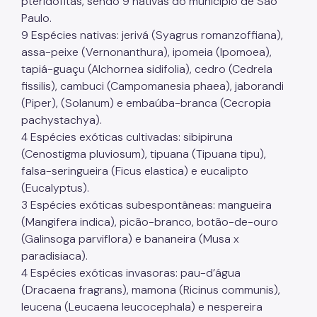
pteridófitas, sendo 9 nativas do munícipio de São
Paulo.
9 Espécies nativas: jerivá (Syagrus romanzoffiana),
assa-peixe (Vernonanthura), ipomeia (Ipomoea),
tapiá-guaçu (Alchornea sidifolia), cedro (Cedrela
fissilis), cambuci (Campomanesia phaea), jaborandi
(Piper), (Solanum) e embaúba-branca (Cecropia
pachystachya).
4 Espécies exóticas cultivadas: sibipiruna
(Cenostigma pluviosum), tipuana (Tipuana tipu),
falsa-seringueira (Ficus elastica) e eucalipto
(Eucalyptus).
3 Espécies exóticas subespontâneas: mangueira
(Mangifera indica), picão-branco, botão-de-ouro
(Galinsoga parviflora) e bananeira (Musa x
paradisiaca).
4 Espécies exóticas invasoras: pau-d’água
(Dracaena fragrans), mamona (Ricinus communis),
leucena (Leucaena leucocephala) e nespereira