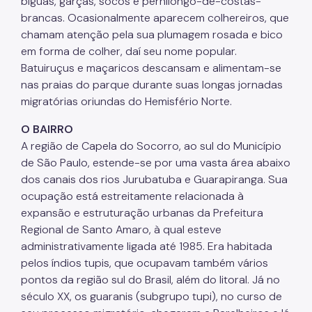
biguás, garças, socós e pernilongo-de-costas-
brancas. Ocasionalmente aparecem colhereiros, que
chamam atenção pela sua plumagem rosada e bico
em forma de colher, daí seu nome popular.
Batuiruçus e maçaricos descansam e alimentam-se
nas praias do parque durante suas longas jornadas
migratórias oriundas do Hemisfério Norte.
O BAIRRO
A região de Capela do Socorro, ao sul do Município
de São Paulo, estende-se por uma vasta área abaixo
dos canais dos rios Jurubatuba e Guarapiranga. Sua
ocupação está estreitamente relacionada à
expansão e estruturação urbanas da Prefeitura
Regional de Santo Amaro, à qual esteve
administrativamente ligada até 1985. Era habitada
pelos índios tupis, que ocupavam também vários
pontos da região sul do Brasil, além do litoral. Já no
século XX, os guaranis (subgrupo tupi), no curso de