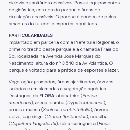
IPVA
ciclovia e sanitários acessíveis. Possui equipamentos
de ginástica, entrada do parque e áreas de
Fiscalização Ambiental
circulação acessíveis. O parque é conhecido pelos
amantes do futebol e esportes aquáticos.
Defesa e Valorização Ambiental
PARTICULARIDADES
TAC - Termo de Ajustamento de Conduta
Implantado em parceria com a Prefeitura Regional, o
primeiro trecho deste parque é a chamada Praia do
Mudanças Climáticas
Sol, localizada na Avenida José Marques do
Comitê do Clima
Nascimento, altura do nº 3.540 da Av. Atlântica. O
parque é voltado para a prática de esportes e lazer.
Inventário de GEE
Vegetação: gramados, áreas ajardinadas, árvores
Plano de Ação Climática
isoladas e em alamedas e vegetação aquática.
COMFROTA-SP
Destaques da
FLORA
: abacateiro (
Persea
americana
), areca-bambu (
Dypsis lutescens
),
Planos
aroeira-mansa (
Schinus terebinthifolia
), árvore-
polvo, capixingui (
Croton floribundus
), copaíba
Mata Atlântica
(
Copaifera langsdorffii
), falsa-seringueira (
Ficus
Arborização Urbana