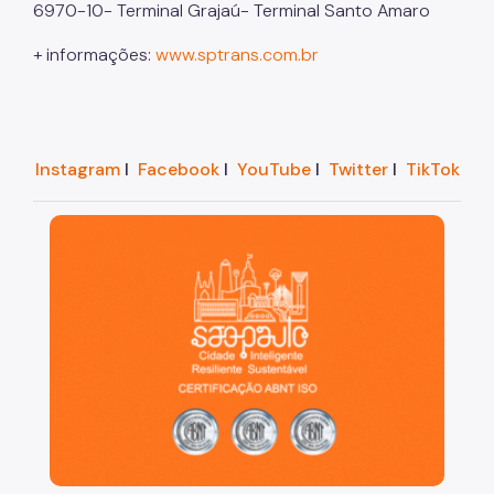
6970-10- Terminal Grajaú- Terminal Santo Amaro
+ informações:
www.sptrans.com.br
Instagram
I
Facebook
I
YouTube
I
Twitter
I
TikTok
São Paulo, cidade inteligente, resiliente e sustentáve