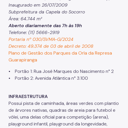
Inaugurado em 26/07/2009
Projetos Urbanos
Subprefeitura da Capela do Socorro
Área: 64.744 m²
Informações Ambientais
Aberto diariamente das 7h às 19h
Licenciamento Ambiental
Telefone: (11) 5666-2919
Portaria nº 030/SVMA-G/2024
Licenciamento Ambiental Industrial
Decreto: 49.374 de 03 de abril de 2008
Plano de Gestão dos Parques da Orla da Represa
Licenciamento Ambiental Não-Industrial
Guarapiranga
Heliponto
• Portão 1: Rua José Marques do Nascimento n° 2
Áreas Contaminadas
• Portão 2: Avenida Atlântica n° 3.100
Estudos Ambientais
INFRAESTRUTURA
Produtos Perigosos
Possui pista de caminhada, áreas verdes com plantio
TCA - Termo de Compromisso Ambiental
de árvores nativas, quadras de areia para futebol e
vôlei, uma delas oficial para competição (arena),
Motogeradores
playground infantil, playground da longevidade,