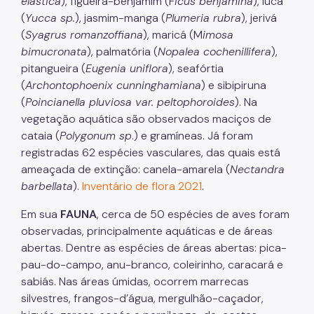
elastica
), figueira-benjamim (F
icus benjamina
), iúca
(
Yucca sp.
), jasmim-manga (
Plumeria rubra
), jerivá
Áreas Protegidas, Áreas Verdes e Espaços Livres
(
Syagrus romanzoffiana
), maricá (M
imosa
bimucronata
), palmatória (
Nopalea cochenillifera
),
Plano de Ação Climática
pitangueira (
Eugenia uniflora
), seafórtia
Serviços Ambientais
(
Archontophoenix cunninghamiana
) e sibipiruna
(
Poincianella pluviosa var. peltophoroides
). Na
Educação Ambiental
vegetação aquática são observados maciços de
Programas
cataia (
Polygonum sp
.) e gramíneas. Já foram
registradas 62 espécies vasculares, das quais está
Município VerdeAzul
ameaçada de extinção: canela-amarela (
Nectandra
barbellata
).
Inventário de flora 2021
.
Resíduos Sólidos
Em sua
FAUNA
, cerca de 50 espécies de aves foram
Legislação
observadas, principalmente aquáticas e de áreas
Biblioteca
abertas. Dentre as espécies de áreas abertas: pica-
pau-do-campo, anu-branco, coleirinho, caracará e
Ouvidoria Geral
sabiás. Nas áreas úmidas, ocorrem marrecas
silvestres, frangos-d’água, mergulhão-caçador,