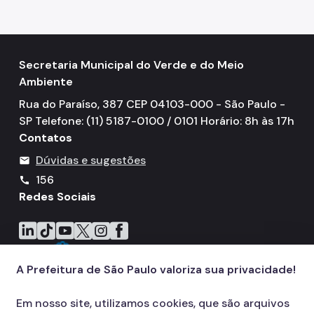
Secretaria Municipal do Verde e do Meio
Ambiente
Rua do Paraíso, 387 CEP 04103-000 - São Paulo -
SP Telefone: (11) 5187-0100 / 0101 Horário: 8h às 17h
Contatos
Dúvidas e sugestões
mail
156
call
Redes Sociais
Icone do LinkedIn
Icone do TikTok
Icone do YouTube
Icone do X
Icone do Instagram
Icone do Facebook
A Prefeitura de São Paulo valoriza sua privacidade!
Em nosso site, utilizamos cookies, que são arquivos