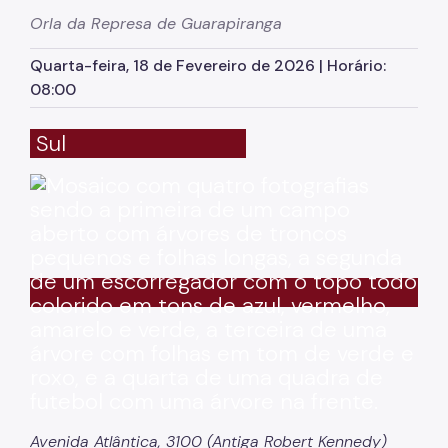
Herbário Municipal
Orla da Represa de Guarapiranga
Parques Urbanos
Quarta-feira, 18 de Fevereiro de 2026 | Horário:
Parques Concessionados
08:00
Unidades de Conservação
Sul
Trilha Interparques
Viveiros Municipais
Educação Ambiental UMAPAZ
Programação
Planetários
Planejamento Ambiental
Patrimônio Ambiental
Biosampa
Avenida Atlântica, 3100 (Antiga Robert Kennedy)