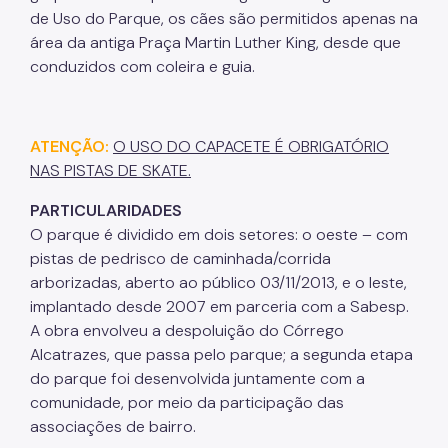
IPVA
de Uso do Parque, os cães são permitidos apenas na
área da antiga Praça Martin Luther King, desde que
Fiscalização Ambiental
conduzidos com coleira e guia.
Defesa e Valorização Ambiental
TAC - Termo de Ajustamento de Conduta
ATENÇÃO:
O USO DO CAPACETE É OBRIGATÓRIO
Mudanças Climáticas
NAS PISTAS DE SKATE.
PARTICULARIDADES
Comitê do Clima
O parque é dividido em dois setores: o oeste – com
Inventário de GEE
pistas de pedrisco de caminhada/corrida
arborizadas, aberto ao público 03/11/2013, e o leste,
Plano de Ação Climática
implantado desde 2007 em parceria com a Sabesp.
COMFROTA-SP
A obra envolveu a despoluição do Córrego
Alcatrazes, que passa pelo parque; a segunda etapa
Planos
do parque foi desenvolvida juntamente com a
comunidade, por meio da participação das
Mata Atlântica
associações de bairro.
Arborização Urbana