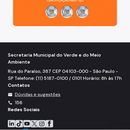
Secretaria Municipal do Verde e do Meio
Ambiente
Rua do Paraíso, 387 CEP 04103-000 - São Paulo -
SP Telefone: (11) 5187-0100 / 0101 Horário: 8h às 17h
Contatos
Dúvidas e sugestões
mail
156
call
Redes Sociais
Icone do LinkedIn
Icone do TikTok
Icone do YouTube
Icone do X
Icone do Instagram
Icone do Facebook