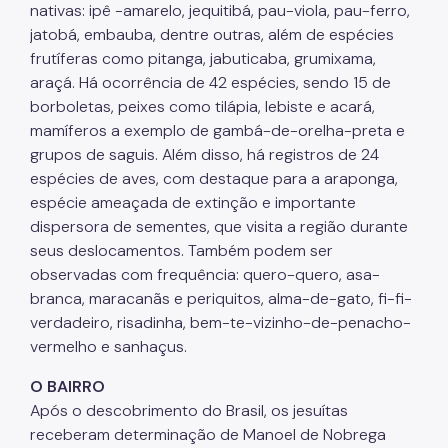
nativas: ipê -amarelo, jequitibá, pau-viola, pau-ferro,
jatobá, embauba, dentre outras, além de espécies
frutíferas como pitanga, jabuticaba, grumixama,
araçá. Há ocorrência de 42 espécies, sendo 15 de
borboletas, peixes como tilápia, lebiste e acará,
mamíferos a exemplo de gambá-de-orelha-preta e
grupos de saguis. Além disso, há registros de 24
espécies de aves, com destaque para a araponga,
espécie ameaçada de extinção e importante
dispersora de sementes, que visita a região durante
seus deslocamentos. Também podem ser
observadas com frequência: quero-quero, asa-
branca, maracanãs e periquitos, alma-de-gato, fi-fi-
verdadeiro, risadinha, bem-te-vizinho-de-penacho-
vermelho e sanhaçus.
O BAIRRO
Após o descobrimento do Brasil, os jesuítas
receberam determinação de Manoel de Nobrega