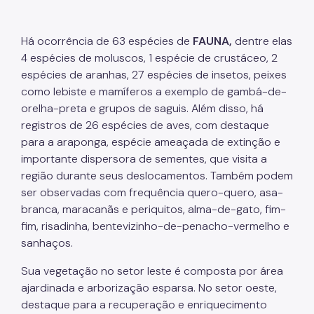
Áreas Protegidas, Áreas Verdes e Espaços Livres
Há ocorrência de 63 espécies de
FAUNA,
dentre elas
Plano de Ação Climática
4 espécies de moluscos, 1 espécie de crustáceo, 2
espécies de aranhas, 27 espécies de insetos, peixes
Serviços Ambientais
como lebiste e mamíferos a exemplo de gambá-de-
Educação Ambiental
orelha-preta e grupos de saguis. Além disso, há
registros de 26 espécies de aves, com destaque
Programas
para a araponga, espécie ameaçada de extinção e
importante dispersora de sementes, que visita a
Município VerdeAzul
região durante seus deslocamentos. Também podem
ser observadas com frequência quero-quero, asa-
Resíduos Sólidos
branca, maracanãs e periquitos, alma-de-gato, fim-
Legislação
fim, risadinha, bentevizinho-de-penacho-vermelho e
sanhaços.
Biblioteca
Sua vegetação no setor leste é composta por área
Ouvidoria Geral
ajardinada e arborização esparsa. No setor oeste,
destaque para a recuperação e enriquecimento