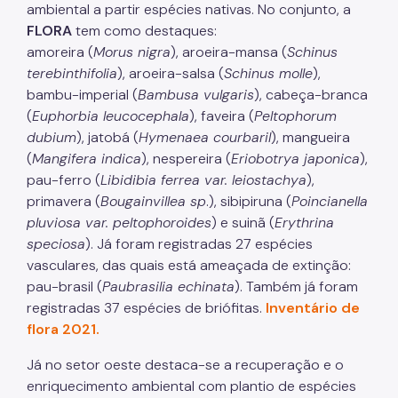
ambiental a partir espécies nativas. No conjunto, a
FLORA
tem como destaques:
amoreira (
Morus nigra
), aroeira-mansa (
Schinus
terebinthifolia
), aroeira-salsa (
Schinus molle
),
bambu-imperial (
Bambusa vulgaris
), cabeça-branca
(
Euphorbia leucocephala
), faveira (
Peltophorum
dubium
), jatobá (
Hymenaea courbaril
), mangueira
(
Mangifera indica
), nespereira (
Eriobotrya japonica
),
pau-ferro (
Libidibia ferrea var. leiostachya
),
primavera (
Bougainvillea sp
.), sibipiruna (
Poincianella
pluviosa var. peltophoroides
) e suinã (
Erythrina
speciosa
). Já foram registradas 27 espécies
vasculares, das quais está ameaçada de extinção:
pau-brasil (
Paubrasilia echinata
). Também já foram
registradas 37 espécies de briófitas.
Inventário de
flora 2021
.
Já no setor oeste destaca-se a recuperação e o
enriquecimento ambiental com plantio de espécies