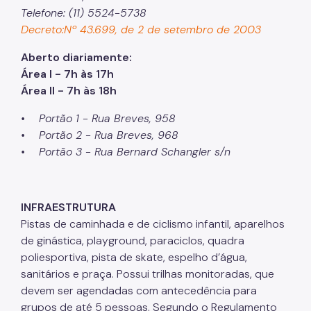
Telefone: (11) 5524-5738
Projetos Urbanos
Decreto:Nº 43.699, de 2 de setembro de 2003
Informações Ambientais
Aberto diariamente:
Área I - 7h às 17h
Licenciamento Ambiental
Área II - 7h às 18h
Licenciamento Ambiental Industrial
• Portão 1 - Rua Breves, 958
Licenciamento Ambiental Não-Industrial
• Portão 2 - Rua Breves, 968
• Portão 3 - Rua Bernard Schangler s/n
Heliponto
Áreas Contaminadas
INFRAESTRUTURA
Estudos Ambientais
Pistas de caminhada e de ciclismo infantil, aparelhos
Produtos Perigosos
de ginástica, playground, paraciclos, quadra
poliesportiva, pista de skate, espelho d’água,
TCA - Termo de Compromisso Ambiental
sanitários e praça. Possui trilhas monitoradas, que
Motogeradores
devem ser agendadas com antecedência para
grupos de até 5 pessoas. Segundo o Regulamento