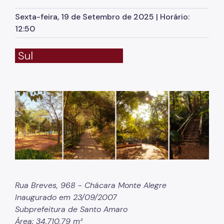
Herbário Municipal
Sexta-feira, 19 de Setembro de 2025 | Horário:
Parques Urbanos
12:50
Parques Concessionados
Sul
Unidades de Conservação
Trilha Interparques
Viveiros Municipais
Educação Ambiental UMAPAZ
Programação
Planetários
Planejamento Ambiental
Rua Breves, 968 - Chácara Monte Alegre
Inaugurado em 23/09/2007
Patrimônio Ambiental
Subprefeitura de Santo Amaro
Biosampa
Área: 34.710,79 m²