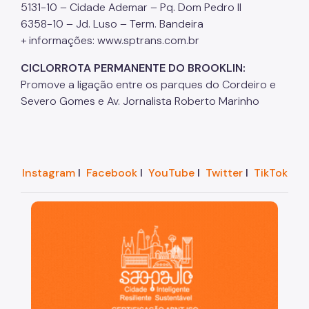
5131-10 – Cidade Ademar – Pq. Dom Pedro II
6358-10 – Jd. Luso – Term. Bandeira
+ informações: www.sptrans.com.br
CICLORROTA PERMANENTE DO BROOKLIN:
Promove a ligação entre os parques do Cordeiro e
Severo Gomes e Av. Jornalista Roberto Marinho
Instagram
I
Facebook
I
YouTube
I
Twitter
I
TikTok
São Paulo, cidade inteligente, resiliente e sustentáve