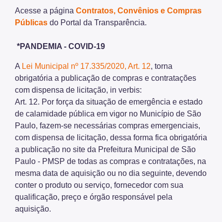
Acesse a página
Contratos, Convênios e Compras
Biosampa
Públicas
do Portal da Transparência.
Projetos Urbanos
*PANDEMIA - COVID-19
Informações Ambientais
A
Lei Municipal nº 17.335/2020, Art. 12
, torna
Licenciamento Ambiental
obrigatória a publicação de compras e contratações
com dispensa de licitação, in verbis:
Licenciamento Ambiental Industrial
Art. 12. Por força da situação de emergência e estado
Licenciamento Ambiental Não-Industrial
de calamidade pública em vigor no Município de São
Paulo, fazem-se necessárias compras emergenciais,
Heliponto
com dispensa de licitação, dessa forma fica obrigatória
a publicação no site da Prefeitura Municipal de São
Áreas Contaminadas
Paulo - PMSP de todas as compras e contratações, na
Estudos Ambientais
mesma data de aquisição ou no dia seguinte, devendo
conter o produto ou serviço, fornecedor com sua
Produtos Perigosos
qualificação, preço e órgão responsável pela
TCA - Termo de Compromisso Ambiental
aquisição.