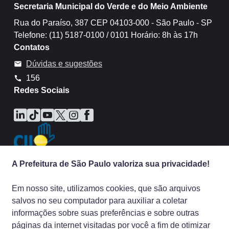
Secretaria Municipal do Verde e do Meio Ambiente
Rua do Paraíso, 387 CEP 04103-000 - São Paulo - SP
Telefone: (11) 5187-0100 / 0101 Horário: 8h às 17h
Contatos
Dúvidas e sugestões
mail
156
call
Redes Sociais
Icone do LinkedIn
Icone do TikTok
Icone do YouTube
Icone do X
Icone do Instagram
Icone do Facebook
A Prefeitura de São Paulo valoriza sua privacidade!
Em nosso site, utilizamos cookies, que são arquivos
salvos no seu computador para auxiliar a coletar
informações sobre suas preferências e sobre outras
páginas da internet visitadas por você a fim de otimizar