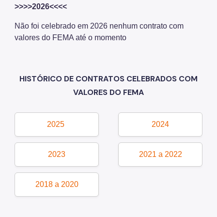
Motogeradores
>>>>2026<<<<
IPVA
Não foi celebrado em 2026 nenhum contrato com
valores do FEMA até o momento
Fiscalização Ambiental
Defesa e Valorização Ambiental
HISTÓRICO DE CONTRATOS CELEBRADOS COM
TAC - Termo de Ajustamento de Conduta
VALORES DO FEMA
Mudanças Climáticas
Comitê do Clima
2025
2024
Inventário de GEE
2023
2021 a 2022
Plano de Ação Climática
COMFROTA-SP
2018 a 2020
Planos
Mata Atlântica