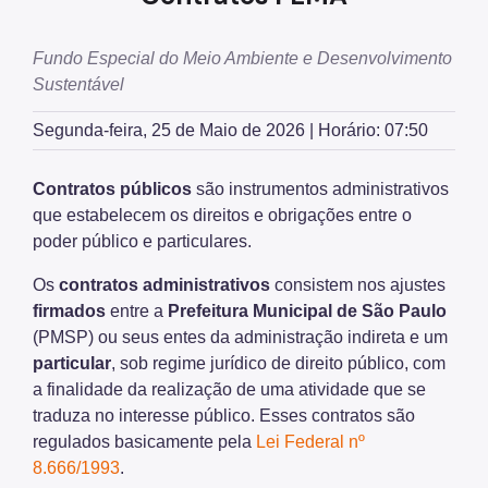
Fauna Silvestre
Herbário Municipal
Fundo Especial do Meio Ambiente e Desenvolvimento
Sustentável
Parques Urbanos
Segunda-feira, 25 de Maio de 2026 | Horário: 07:50
Parques Concessionados
Unidades de Conservação
Contratos públicos
são instrumentos administrativos
que estabelecem os direitos e obrigações entre o
Trilha Interparques
poder público e particulares.
Viveiros Municipais
Os
contratos
administrativos
consistem nos ajustes
Educação Ambiental UMAPAZ
firmados
entre a
Prefeitura
Municipal
de São Paulo
(PMSP) ou seus entes da administração indireta e um
Programação
particular
, sob regime jurídico de direito público, com
a finalidade da realização de uma atividade que se
Planetários
traduza no interesse público. Esses contratos são
Planejamento Ambiental
regulados basicamente pela
Lei Federal nº
8.666/1993
.
Patrimônio Ambiental