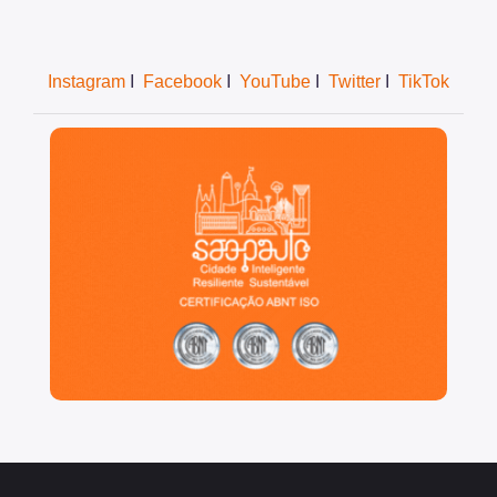
Arborização Urbana
Instagram
I
Facebook
I
YouTube
I
Twitter
I
TikTok
Áreas Protegidas, Áreas Verdes e Espaços Livres
Plano de Ação Climática
São Paulo, cidade inteligente, resiliente e sustentável
Serviços Ambientais
Educação Ambiental
Programas
Município VerdeAzul
Resíduos Sólidos
Legislação
Biblioteca
Ouvidoria Geral