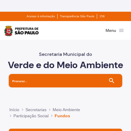
Divisor de acesso à informação
Divisor de transparê
Pular para o Conteúdo principal
Acesso à informação
Transparência São Paulo
156
Prefeitura de São Paulo
menu
Menu
Secretaria Municipal do
Verde e do Meio Ambiente
search
Início
Secretarias
Meio Ambiente
Participação Social
Fundos