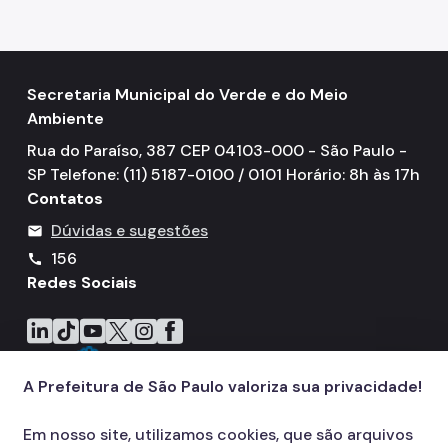
IPVA
Fiscalização Ambiental
Defesa e Valorização Ambiental
Secretaria Municipal do Verde e do Meio
Ambiente
TAC - Termo de Ajustamento de Conduta
Rua do Paraíso, 387 CEP 04103-000 - São Paulo -
Mudanças Climáticas
SP Telefone: (11) 5187-0100 / 0101 Horário: 8h às 17h
Contatos
Comitê do Clima
Dúvidas e sugestões
mail
Inventário de GEE
156
call
Redes Sociais
Plano de Ação Climática
COMFROTA-SP
Icone do LinkedIn
Icone do TikTok
Icone do YouTube
Icone do X
Icone do Instagram
Icone do Facebook
Planos
A Prefeitura de São Paulo valoriza sua privacidade!
Mata Atlântica
Em nosso site, utilizamos cookies, que são arquivos
Arborização Urbana