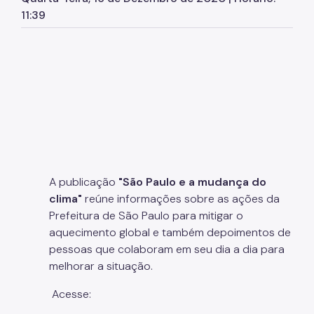
Herbário Municipal
11:39
Parques Urbanos
Parques Concessionados
Unidades de Conservação
Trilha Interparques
Viveiros Municipais
Educação Ambiental UMAPAZ
A publicação
"São Paulo e a mudança do
Programação
clima"
reúne informações sobre as ações da
Prefeitura de São Paulo para mitigar o
Planetários
aquecimento global e também depoimentos de
pessoas que colaboram em seu dia a dia para
Planejamento Ambiental
melhorar a situação.
Patrimônio Ambiental
Acesse:
Biosampa