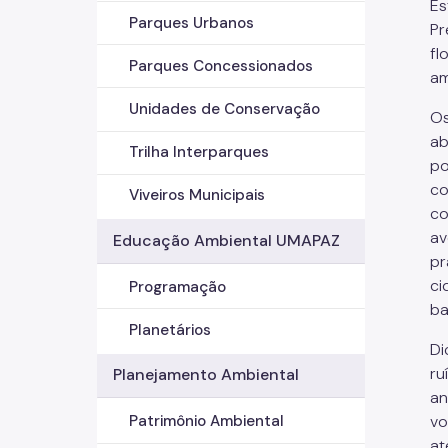
Es
Parques Urbanos
Pr
fl
Parques Concessionados
am
Unidades de Conservação
Os
ab
Trilha Interparques
po
co
Viveiros Municipais
co
av
Educação Ambiental UMAPAZ
pr
ci
Programação
ba
Planetários
Di
ru
Planejamento Ambiental
an
vo
Patrimônio Ambiental
at