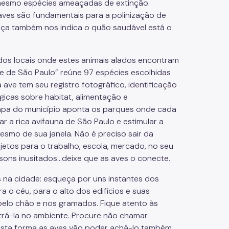
é mesmo espécies ameaçadas de extinção.
 aves são fundamentais para a polinização de
nça também nos indica o quão saudável está o
dos locais onde estes animais alados encontram
ade de São Paulo” reúne 97 espécies escolhidas
ave tem seu registro fotográfico, identificação
gicas sobre habitat, alimentação e
pa do município aponta os parques onde cada
ar a rica avifauna de São Paulo e estimular a
smo de sua janela. Não é preciso sair da
etos para o trabalho, escola, mercado, no seu
sons inusitados...deixe que as aves o conecte.
 na cidade: esqueça por uns instantes dos
a o céu, para o alto dos edifícios e suas
pelo chão e nos gramados. Fique atento às
rá-la no ambiente. Procure não chamar
esta forma as aves vão poder achá-lo também.