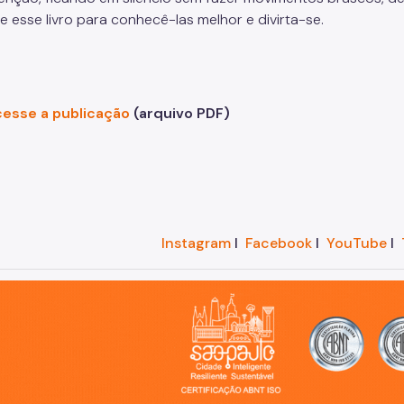
e esse livro para conhecê-las melhor e divirta-se.
esse a publicação
(arquivo PDF)
Instagram
I
Facebook
I
YouTube
I
o, cidade inteligente, resiliente e sustentável