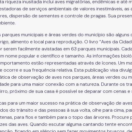
ta riqueza inusitada inclui aves migratórias, endêmicas e at
estadoras de serviços ambientais de valores inestimáveis, as
ores, dispersão de sementes e controle de pragas. Sua prese
biente.
 parques municipais e áreas verdes do município são alguns 
rigo, alimento e local para reprodução. O livro “Aves da Cid
r serem facilmente avistadas em 63 parques municipais. Cada 
m nome popular e científico e tamanho. As informações bioló
mportamento estão representadas através de ícones. Um ma
e ocorre e sua frequência relativa. Esta publicação visa divulg
ática de observação de aves nos parques, áreas verdes ou me
dade para uma maior conexão com a natureza. Durante os traj
irro, próximo de sua casa é possível se deparar com cenas e 
cas para um maior sucesso na prática de observação de aves
ídos do trânsito e das pessoas à sua volta, olhe para cima, par
tenas, para fios e também para o topo das árvores. Procure 
zes das aves. Quando escutar alguma cantando tente encont
enção, ficando em silêncio sem fazer movimentos bruscos, d