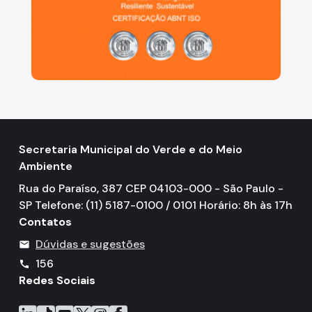
Projetos Urbanos
Informações Ambientais
Licenciamento Ambiental
Licenciamento Ambiental Industrial
Licenciamento Ambiental Não-Industrial
Secretaria Municipal do Verde e do Meio
Heliponto
Ambiente
Áreas Contaminadas
Rua do Paraíso, 387 CEP 04103-000 - São Paulo -
SP Telefone: (11) 5187-0100 / 0101 Horário: 8h às 17h
Estudos Ambientais
Contatos
Produtos Perigosos
Dúvidas e sugestões
mail
156
TCA - Termo de Compromisso Ambiental
call
Redes Sociais
Motogeradores
Icone do LinkedIn
Icone do TikTok
Icone do YouTube
Icone do X
Icone do Instagram
Icone do Facebook