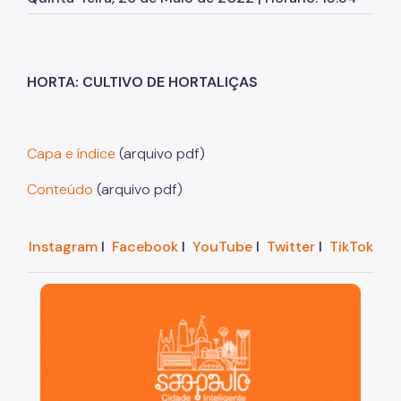
Herbário Municipal
Parques Urbanos
Parques Concessionados
HORTA: CULTIVO DE HORTALIÇAS
Unidades de Conservação
Trilha Interparques
Capa e índice
(arquivo pdf)
Viveiros Municipais
Conteúdo
(arquivo pdf)
Educação Ambiental UMAPAZ
Instagram
I
Facebook
I
YouTube
I
Twitter
I
TikTok
Programação
Planetários
São Paulo, cidade inteligente, resiliente e sustentáve
Planejamento Ambiental
Patrimônio Ambiental
Biosampa