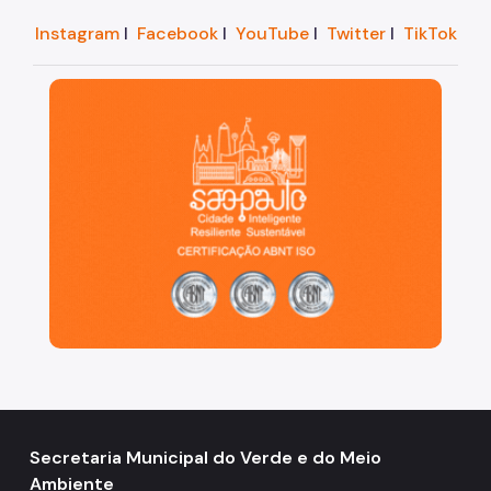
Instagram
I
Facebook
I
YouTube
I
Twitter
I
TikTok
São Paulo, cidade inteligente, resiliente e sustentáve
Secretaria Municipal do Verde e do Meio
Ambiente