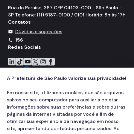
Rua do Paraíso, 387 CEP 04103-000 - São Paulo -
SP Telefone: (11) 5187-0100 / 0101 Horário: 8h às 17h
Contatos
Dúvidas e sugestões
mail
156
call
Redes Sociais
Icone do LinkedIn
Icone do TikTok
Icone do YouTube
Icone do X
Icone do Instagram
Icone do Facebook
A Prefeitura de São Paulo valoriza sua privacidade!
Em nosso site, utilizamos cookies, que são arquivos
salvos no seu computador para auxiliar a coletar
informações sobre suas preferências e sobre outras
páginas da internet visitadas por você a fim de
otimizar sua experiência de navegação em nosso
site, apresentando conteúdos personalizados. Ao