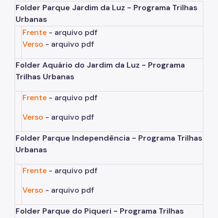
IPVA
Folder Parque Jardim da Luz - Programa Trilhas
Urbanas
Fiscalização Ambiental
Frente
- arquivo pdf
Verso
- arquivo pdf
Defesa e Valorização Ambiental
TAC - Termo de Ajustamento de Conduta
Folder Aquário do Jardim da Luz - Programa
Trilhas Urbanas
Mudanças Climáticas
Frente
- arquivo pdf
Comitê do Clima
Verso
- arquivo pdf
Inventário de GEE
Folder Parque Independência - Programa Trilhas
Plano de Ação Climática
Urbanas
COMFROTA-SP
Frente
- arquivo pdf
Planos
Verso
- arquivo pdf
Mata Atlântica
Folder Parque do Piqueri - Programa Trilhas
Arborização Urbana