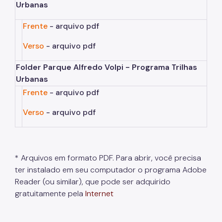
Urbanas
Áreas Protegidas, Áreas Verdes e Espaços Livres
Frente
- arquivo pdf
Plano de Ação Climática
Verso
- arquivo pdf
Serviços Ambientais
Folder Parque Alfredo Volpi - Programa Trilhas
Educação Ambiental
Urbanas
Frente
- arquivo pdf
Programas
Verso
- arquivo pdf
Município VerdeAzul
Resíduos Sólidos
Legislação
* Arquivos em formato PDF. Para abrir, você precisa
ter instalado em seu computador o programa Adobe
Biblioteca
Reader (ou similar), que pode ser adquirido
Ouvidoria Geral
gratuitamente pela
Internet