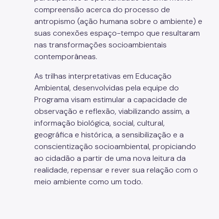
compreensão acerca do processo de
Projetos Urbanos
antropismo (ação humana sobre o ambiente) e
suas conexões espaço-tempo que resultaram
Informações Ambientais
nas transformações socioambientais
Licenciamento Ambiental
contemporâneas.
Licenciamento Ambiental Industrial
As trilhas interpretativas em Educação
Ambiental, desenvolvidas pela equipe do
Licenciamento Ambiental Não-Industrial
Programa visam estimular a capacidade de
observação e reflexão, viabilizando assim, a
Heliponto
informação biológica, social, cultural,
Áreas Contaminadas
geográfica e histórica, a sensibilização e a
conscientização socioambiental, propiciando
Estudos Ambientais
ao cidadão a partir de uma nova leitura da
Produtos Perigosos
realidade, repensar e rever sua relação com o
meio ambiente como um todo.
TCA - Termo de Compromisso Ambiental
Motogeradores