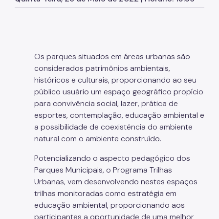
Herbário Municipal
Parques Urbanos
Parques Concessionados
Os parques situados em áreas urbanas são
Unidades de Conservação
considerados patrimônios ambientais,
Trilha Interparques
históricos e culturais, proporcionando ao seu
público usuário um espaço geográfico propício
Viveiros Municipais
para convivência social, lazer, prática de
esportes, contemplação, educação ambiental e
Educação Ambiental UMAPAZ
a possibilidade de coexistência do ambiente
Programação
natural com o ambiente construído.
Planetários
Potencializando o aspecto pedagógico dos
Parques Municipais, o Programa Trilhas
Planejamento Ambiental
Urbanas, vem desenvolvendo nestes espaços
trilhas monitoradas como estratégia em
Patrimônio Ambiental
educação ambiental, proporcionando aos
Biosampa
participantes a oportunidade de uma melhor