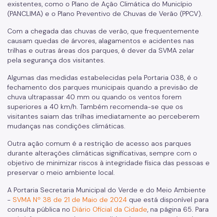
existentes, como o Plano de Ação Climática do Município
Biosampa
(PANCLIMA) e o Plano Preventivo de Chuvas de Verão (PPCV).
Projetos Urbanos
Com a chegada das chuvas de verão, que frequentemente
causam quedas de árvores, alagamentos e acidentes nas
Informações Ambientais
trilhas e outras áreas dos parques, é dever da SVMA zelar
pela segurança dos visitantes.
Licenciamento Ambiental
Algumas das medidas estabelecidas pela Portaria 038, é o
Licenciamento Ambiental Industrial
fechamento dos parques municipais quando a previsão de
chuva ultrapassar 40 mm ou quando os ventos forem
Licenciamento Ambiental Não-Industrial
superiores a 40 km/h. Também recomenda-se que os
visitantes saiam das trilhas imediatamente ao perceberem
Heliponto
mudanças nas condições climáticas.
Áreas Contaminadas
Outra ação comum é a restrição de acesso aos parques
durante alterações climáticas significativas, sempre com o
Estudos Ambientais
objetivo de minimizar riscos à integridade física das pessoas e
preservar o meio ambiente local.
Produtos Perigosos
A Portaria Secretaria Municipal do Verde e do Meio Ambiente
TCA - Termo de Compromisso Ambiental
-
SVMA Nº 38 de 21 de Maio de 2024
que está disponível para
consulta pública no
Diário Oficial da Cidade
, na página 65. Para
Motogeradores