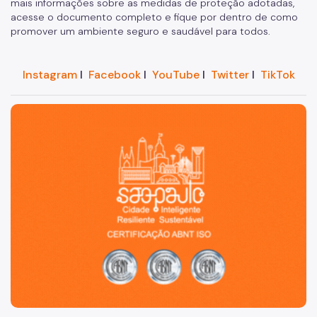
mais informações sobre as medidas de proteção adotadas,
acesse o documento completo e fique por dentro de como
IPVA
promover um ambiente seguro e saudável para todos.
Fiscalização Ambiental
Instagram
I
Facebook
I
YouTube
I
Twitter
I
TikTok
Defesa e Valorização Ambiental
TAC - Termo de Ajustamento de Conduta
São Paulo, cidade inteligente, resiliente e sustentável
Mudanças Climáticas
Comitê do Clima
Inventário de GEE
Plano de Ação Climática
COMFROTA-SP
Planos
Mata Atlântica