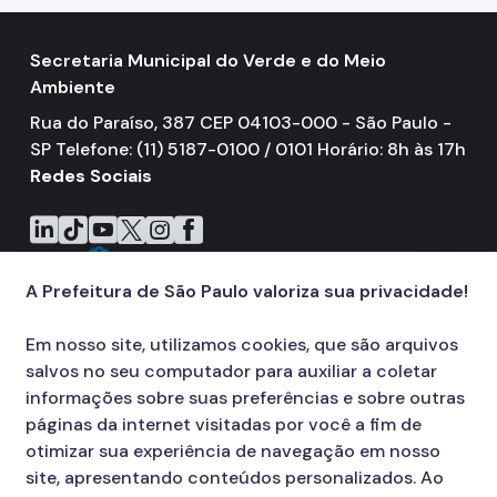
Arborização Urbana
Secretaria Municipal do Verde e do Meio
Áreas Protegidas, Áreas Verdes e Espaços Livres
Ambiente
Plano de Ação Climática
Rua do Paraíso, 387 CEP 04103-000 - São Paulo -
SP Telefone: (11) 5187-0100 / 0101 Horário: 8h às 17h
Serviços Ambientais
Redes Sociais
Educação Ambiental
Icone do LinkedIn
Icone do TikTok
Icone do YouTube
Icone do X
Icone do Instagram
Icone do Facebook
Programas
Município VerdeAzul
A Prefeitura de São Paulo valoriza sua privacidade!
Resíduos Sólidos
Em nosso site, utilizamos cookies, que são arquivos
salvos no seu computador para auxiliar a coletar
Legislação
informações sobre suas preferências e sobre outras
Biblioteca
páginas da internet visitadas por você a fim de
otimizar sua experiência de navegação em nosso
Ouvidoria Geral
site, apresentando conteúdos personalizados. Ao