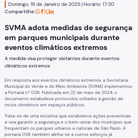
Domingo, 19 de Janeiro de 2025 | Horário: 17:30
Herbário Municipal
Compartilhe:
Parques Urbanos
SVMA adota medidas de segurança
Parques Concessionados
em parques municipais durante
Unidades de Conservação
eventos climáticos extremos
Trilha Interparques
A medida visa proteger visitantes durante eventos
climáticos extremos
Viveiros Municipais
Educação Ambiental UMAPAZ
Em resposta aos eventos climáticos extremos, a Secretaria
Municipal do Verde e do Meio Ambiente (SVMA) implementou
a Portaria nº 038. Publicada em 22 de maio de 2024, o
Programação
documento estabelece protocolos voltados à gestão de
Planetários
riscos climáticos em espaços públicos.
Trata-se de uma iniciativa que estabelece ações preventivas
Planejamento Ambiental
e visa garantir a segurança e o bem-estar dos munícipes que
frequentam os parques urbanos e naturais de São Paulo. A
Patrimônio Ambiental
portaria 038 também alinha-se a outros esforços já