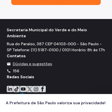
Secretaria Municipal do Verde e do Meio
Ambiente
Rua do Paraíso, 387 CEP 04103-000 - São Paulo -
SP Telefone: (11) 5187-0100 / 0101 Horário: 8h às 17h
Contatos
Dúvidas e sugestões
mail
156
call
Redes Sociais
Icone do LinkedIn
Icone do TikTok
Icone do YouTube
Icone do X
Icone do Instagram
Icone do Facebook
A Prefeitura de São Paulo valoriza sua privacidade!