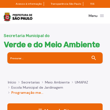
Divisor de acesso à informação
Divisor de transpa
Pular para o Conteúdo principal
Acesso à informação
Transparência São Paulo
156
Prefeitura de São Paulo
menu
Menu
Secretaria Municipal do
Verde e do Meio Ambiente
search
Início
Secretarias
Meio Ambiente
UMAPAZ
Escola Municipal de Jardinagem
Programação mensal