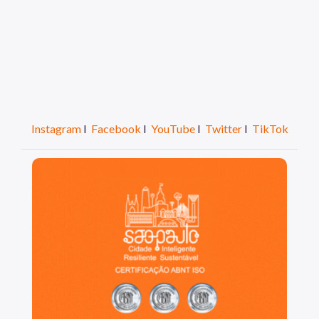
Instagram
I
Facebook
I
YouTube
I
Twitter
I
TikTok
São Paulo, cidade inteligente, resiliente e sustentáve