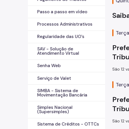
Quint
Passo a passo em vídeo
Saib
Processos Administrativos
Terça
Regularidade das UO's
Pref
SAV - Solução de
Atendimento Virtual
Trib
Senha Web
São 12 v
Serviço de Valet
Terça
SIMBA - Sistema de
Movimentação Bancária
Pref
Trib
Simples Nacional
(Supersimples)
São 12 v
Sistema de Créditos - OTTCs