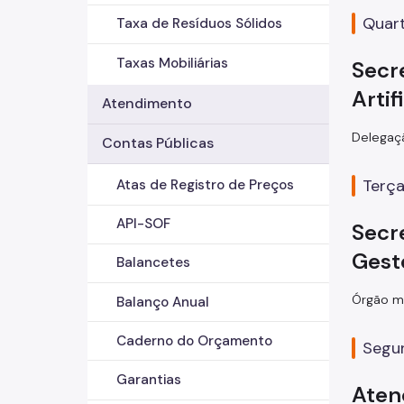
Quart
Taxa de Resíduos Sólidos
Taxas Mobiliárias
Secr
Artif
Atendimento
Delegaçã
Contas Públicas
Terça
Atas de Registro de Preços
API-SOF
Secr
Gest
Balancetes
Órgão má
Balanço Anual
Caderno do Orçamento
Segun
Garantias
Aten