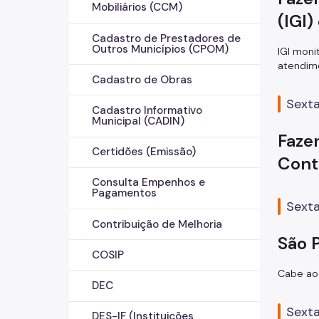
Mobiliários (CCM)
(IGI
Cadastro de Prestadores de
Outros Municípios (CPOM)
IGI moni
atendime
Cadastro de Obras
Sexta
Cadastro Informativo
Municipal (CADIN)
Faze
Certidões (Emissão)
Cont
Consulta Empenhos e
Pagamentos
Sexta
Contribuição de Melhoria
São 
COSIP
Cabe ao 
DEC
Sexta
DES-IF (Instituições