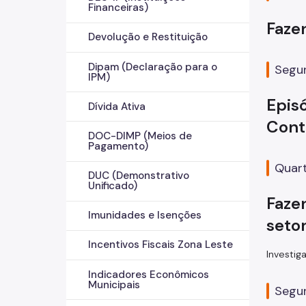
Financeiras)
Faze
Devolução e Restituição
Dipam (Declaração para o
Segun
IPM)
Epis
Dívida Ativa
Cont
DOC-DIMP (Meios de
Pagamento)
Quart
DUC (Demonstrativo
Unificado)
Fazen
Imunidades e Isenções
seto
Incentivos Fiscais Zona Leste
Investi
Indicadores Econômicos
Municipais
Segun