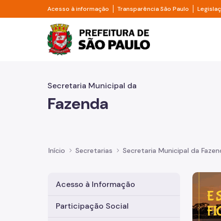
Pular para o Conteúdo principal
Divisor de acesso à informação
Divisor d
Acesso à informação
Transparência São Paulo
Legisla
Prefeitura de São Pa
Secretaria Municipal da
Fazenda
Início
Secretarias
Secretaria Municipal da Faze
Imagem 
Acesso à Informação
Participação Social