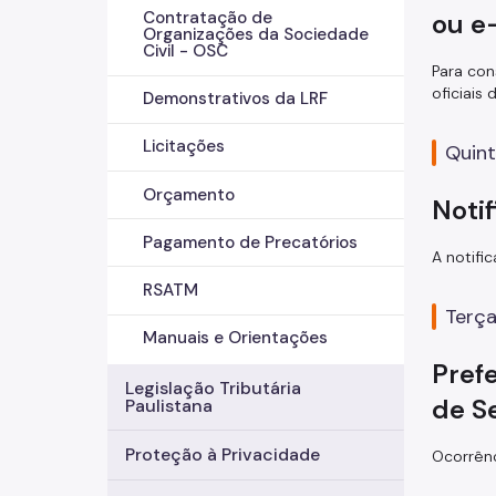
ou e
Contratação de
Organizações da Sociedade
Civil - OSC
Para con
oficiais 
Demonstrativos da LRF
Licitações
Quint
Orçamento
Noti
Pagamento de Precatórios
A notifi
RSATM
Terça
Manuais e Orientações
Prefe
Legislação Tributária
de S
Paulistana
Proteção à Privacidade
Ocorrênc