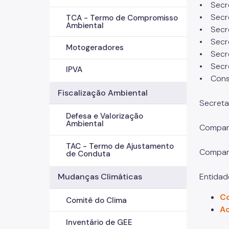
• Secre
• Secre
TCA - Termo de Compromisso
Ambiental
• Secre
• Secre
Motogeradores
• Secre
• Secre
IPVA
• Conse
Fiscalização Ambiental
Secreta
Defesa e Valorização
Ambiental
Compan
TAC - Termo de Ajustamento
Companh
de Conduta
Entidad
Mudanças Climáticas
Co
Comitê do Clima
Ac
Inventário de GEE