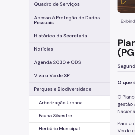
Quadro de Serviços
Acesso à Proteção de Dados
Exibind
Pessoais
Histórico da Secretaria
Pla
Notícias
(PG
Agenda 2030 e ODS
Segunda
Viva o Verde SP
O que
Parques e Biodiversidade
O Plano
Arborização Urbana
gestão 
Naciona
Fauna Silvestre
Para o 
Herbário Municipal
Verde e