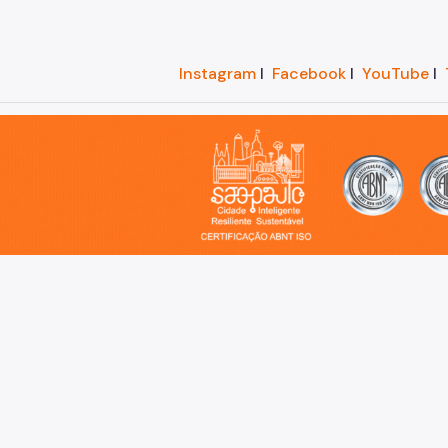
Instagram
I
Facebook
I
YouTube
I
o, cidade inteligente, resiliente e sustentável