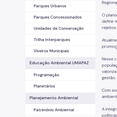
Regiona
Parques Urbanos
O plano
Parques Concessionados
definir
rejeitos
Unidades de Conservação
Trilha Interparques
Atualme
promoçã
Viveiros Municipais
Nesse c
Educação Ambiental UMAPAZ
populaç
valoriz
Programação
gestão
Planetários
Com ess
ambient
Planejamento Ambiental
A integ
Patrimônio Ambiental
polític