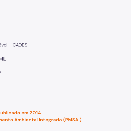
tável – CADES
EMIL
SP
publicado em 2014
mento Ambiental Integrado (PMSAI)