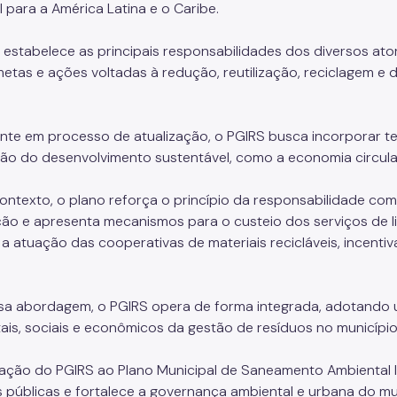
l para a América Latina e o Caribe.
 estabelece as principais responsabilidades dos diversos ato
 metas e ações voltadas à redução, reutilização, reciclagem 
.
nte em processo de atualização, o PGIRS busca incorporar 
o do desenvolvimento sustentável, como a economia circula
ontexto, o plano reforça o princípio da responsabilidade co
ão e apresenta mecanismos para o custeio dos serviços de 
a a atuação das cooperativas de materiais recicláveis, incent
.
a abordagem, o PGIRS opera de forma integrada, adotando u
ais, sociais e econômicos da gestão de resíduos no municípi
ração do PGIRS ao Plano Municipal de Saneamento Ambiental I
as públicas e fortalece a governança ambiental e urbana do mu