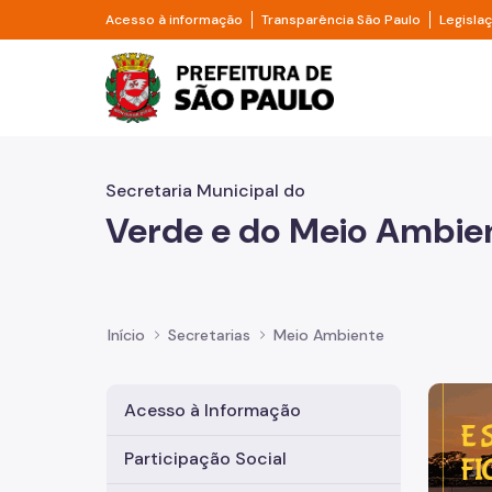
Pular para o Conteúdo principal
Divisor de acesso à informação
Divisor d
Acesso à informação
Transparência São Paulo
Legisla
Prefeitura de São Pa
Secretaria Municipal do
Verde e do Meio Ambie
Início
Secretarias
Meio Ambiente
Imagem 
Acesso à Informação
Participação Social