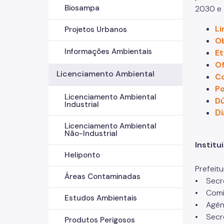
Biosampa
2030 e 
L
Projetos Urbanos
Ob
Informações Ambientais
Et
Of
Licenciamento Ambiental
Co
P
Licenciamento Ambiental
Dú
Industrial
Di
Licenciamento Ambiental
Não-Industrial
Instit
Heliponto
Prefeit
Áreas Contaminadas
• Secre
• Comit
Estudos Ambientais
• Agênc
• Secre
Produtos Perigosos