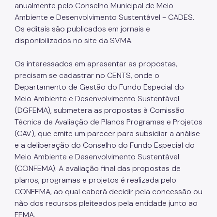
anualmente pelo Conselho Municipal de Meio
Fiscalização Ambiental
Ambiente e Desenvolvimento Sustentável - CADES.
Os editais são publicados em jornais e
Defesa e Valorização Ambiental
disponibilizados no site da SVMA.
TAC - Termo de Ajustamento de Conduta
Os interessados em apresentar as propostas,
Mudanças Climáticas
precisam se cadastrar no CENTS, onde o
Departamento de Gestão do Fundo Especial do
Comitê do Clima
Meio Ambiente e Desenvolvimento Sustentável
(DGFEMA), submetera as propostas à Comissão
Inventário de GEE
Técnica de Avaliação de Planos Programas e Projetos
Plano de Ação Climática
(CAV), que emite um parecer para subsidiar a análise
e a deliberação do Conselho do Fundo Especial do
COMFROTA-SP
Meio Ambiente e Desenvolvimento Sustentável
Planos
(CONFEMA). A avaliação final das propostas de
planos, programas e projetos é realizada pelo
Mata Atlântica
CONFEMA, ao qual caberá decidir pela concessão ou
não dos recursos pleiteados pela entidade junto ao
Arborização Urbana
FEMA.