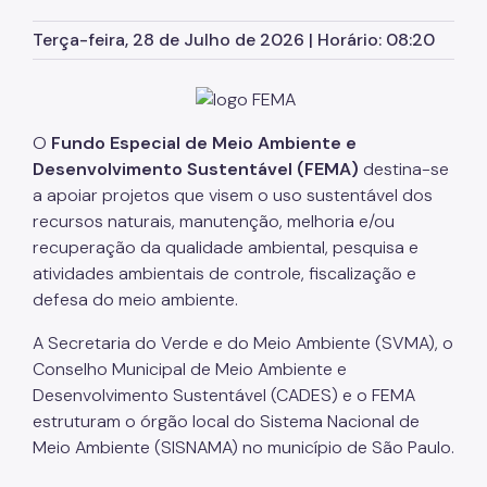
Parques Urbanos
Terça-feira, 28 de Julho de 2026 | Horário: 08:20
Parques Concessionados
Unidades de Conservação
O
Fundo Especial de Meio Ambiente e
Trilha Interparques
Desenvolvimento Sustentável (FEMA)
destina-se
Viveiros Municipais
a apoiar projetos que visem o uso sustentável dos
recursos naturais, manutenção, melhoria e/ou
Educação Ambiental UMAPAZ
recuperação da qualidade ambiental, pesquisa e
atividades ambientais de controle, fiscalização e
Programação
defesa do meio ambiente.
Planetários
A Secretaria do Verde e do Meio Ambiente (SVMA), o
Conselho Municipal de Meio Ambiente e
Planejamento Ambiental
Desenvolvimento Sustentável (CADES) e o FEMA
Patrimônio Ambiental
estruturam o órgão local do Sistema Nacional de
Meio Ambiente (SISNAMA) no município de São Paulo.
Biosampa