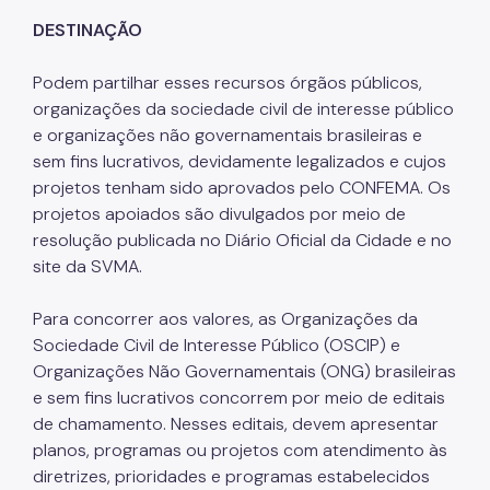
Projetos Urbanos
DESTINAÇÃO
Informações Ambientais
Podem partilhar esses recursos órgãos públicos,
Licenciamento Ambiental
organizações da sociedade civil de interesse público
e organizações não governamentais brasileiras e
Licenciamento Ambiental Industrial
sem fins lucrativos, devidamente legalizados e cujos
Licenciamento Ambiental Não-Industrial
projetos tenham sido aprovados pelo CONFEMA. Os
projetos apoiados são divulgados por meio de
Heliponto
resolução publicada no Diário Oficial da Cidade e no
site da SVMA.
Áreas Contaminadas
Estudos Ambientais
Para concorrer aos valores, as Organizações da
Sociedade Civil de Interesse Público (OSCIP) e
Produtos Perigosos
Organizações Não Governamentais (ONG) brasileiras
TCA - Termo de Compromisso Ambiental
e sem fins lucrativos concorrem por meio de editais
de chamamento. Nesses editais, devem apresentar
Motogeradores
planos, programas ou projetos com atendimento às
IPVA
diretrizes, prioridades e programas estabelecidos