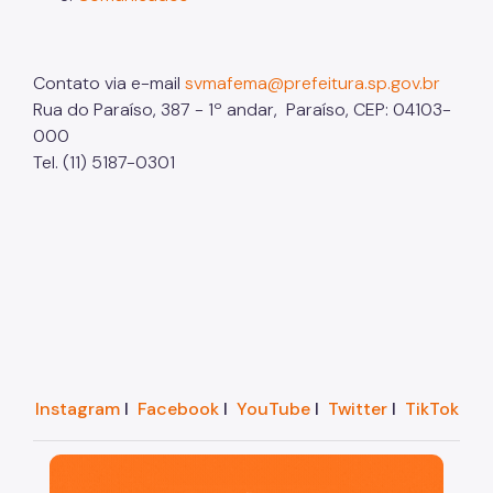
Contato via e-mail
svmafema@prefeitura.sp.gov.br
Rua do Paraíso, 387 - 1º andar, Paraíso, CEP: 04103-
000
Tel. (11) 5187-0301
Instagram
I
Facebook
I
YouTube
I
Twitter
I
TikTok
São Paulo, cidade inteligente, resiliente e sustentáve