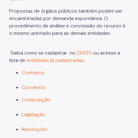
Áreas Protegidas, Áreas Verdes e Espaços Livres
Propostas de órgãos públicos também podem ser
Plano de Ação Climática
encaminhadas por demanda espontânea. O
procedimento de análise e concessão do recurso é
Serviços Ambientais
o mesmo adotado para as demais entidades.
Educação Ambiental
Programas
Saiba como se cadastrar no
CENTS
ou acesse a
lista de
entidades já cadastradas
.
Município VerdeAzul
Contratos
Resíduos Sólidos
Convênios
Legislação
Composição
Biblioteca
Ouvidoria Geral
Legislação
Resoluções