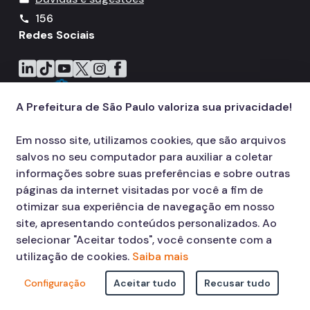
156
call
Redes Sociais
Icone do LinkedIn
Icone do TikTok
Icone do YouTube
Icone do X
Icone do Instagram
Icone do Facebook
A Prefeitura de São Paulo valoriza sua privacidade!
Em nosso site, utilizamos cookies, que são arquivos
salvos no seu computador para auxiliar a coletar
informações sobre suas preferências e sobre outras
páginas da internet visitadas por você a fim de
otimizar sua experiência de navegação em nosso
site, apresentando conteúdos personalizados. Ao
selecionar "Aceitar todos", você consente com a
utilização de cookies.
Saiba mais
Configuração
Aceitar tudo
Recusar tudo
© COPYRIGHT 2026,
Prefeitura Municipal de São Paulo Viaduto do Cha,
15 - Centro - CEP: 01002-020