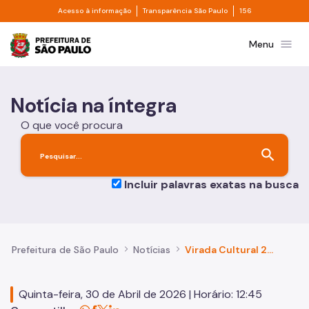
Divisor de acesso à informação
Divisor de transpa
Pular para o Conteúdo principal
Acesso à informação
Transparência São Paulo
156
Prefeitura de São Paulo
menu
Menu
Notícia na íntegra
O que você procura
search
Incluir palavras exatas na busca
Prefeitura de São Paulo
Notícias
Virada Cultural 2026 coloca capital no centro de intercâmbio internacional com Boston sobre economia criativa
Quinta-feira, 30 de Abril de 2026 | Horário: 12:45