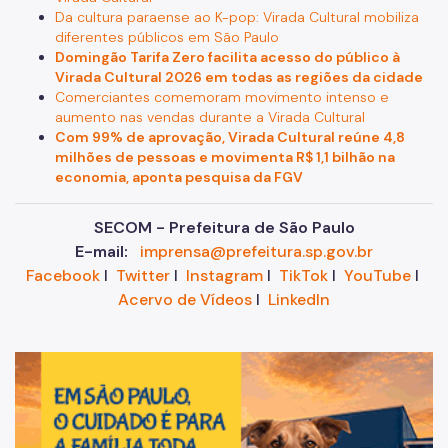
Da cultura paraense ao K-pop: Virada Cultural mobiliza
diferentes públicos em São Paulo
Domingão Tarifa Zero facilita acesso do público à
Virada Cultural 2026 em todas as regiões da cidade
Comerciantes comemoram movimento intenso e
aumento nas vendas durante a Virada Cultural
Com 99% de aprovação, Virada Cultural reúne 4,8
milhões de pessoas e movimenta R$ 1,1 bilhão na
economia, aponta pesquisa da FGV
SECOM - Prefeitura de São Paulo
E-mail:
imprensa@prefeitura.sp.gov.br
Facebook
I
Twitter
I
Instagram
I
TikTok
I
YouTube
I
Acervo de Vídeos
I
LinkedIn
Im