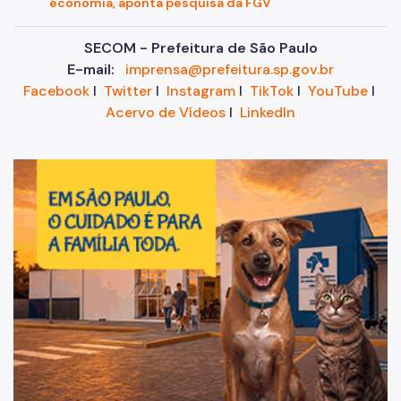
economia, aponta pesquisa da FGV
SECOM - Prefeitura de São Paulo
E-mail:
imprensa@prefeitura.sp.gov.br
Facebook
I
Twitter
I
Instagram
I
TikTok
I
YouTube
I
Acervo de Vídeos
I
LinkedIn
Im