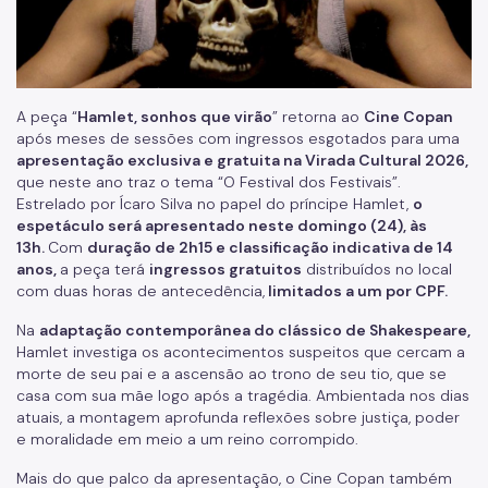
A peça “
Hamlet, sonhos que virão
” retorna ao
Cine Copan
após meses de sessões com ingressos esgotados para uma
apresentação exclusiva e gratuita na Virada Cultural 2026,
que neste ano traz o tema “O Festival dos Festivais”.
Estrelado por Ícaro Silva no papel do príncipe Hamlet,
o
espetáculo será apresentado neste domingo (24), às
13h.
Com
duração de 2h15 e classificação indicativa de 14
anos,
a peça terá
ingressos gratuitos
distribuídos no local
com duas horas de antecedência,
limitados a um por CPF.
Na
adaptação contemporânea do clássico de Shakespeare,
Hamlet investiga os acontecimentos suspeitos que cercam a
morte de seu pai e a ascensão ao trono de seu tio, que se
casa com sua mãe logo após a tragédia. Ambientada nos dias
atuais, a montagem aprofunda reflexões sobre justiça, poder
e moralidade em meio a um reino corrompido.
Mais do que palco da apresentação, o Cine Copan também