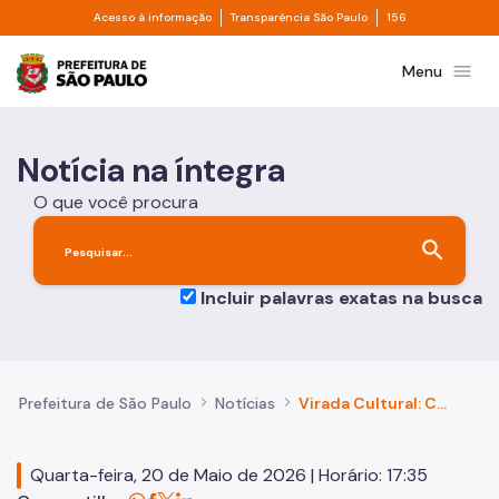
Divisor de acesso à informação
Divisor de transpa
Pular para o Conteúdo principal
Acesso à informação
Transparência São Paulo
156
Prefeitura de São Paulo
menu
Menu
Notícia na íntegra
O que você procura
search
Incluir palavras exatas na busca
Prefeitura de São Paulo
Notícias
Virada Cultural: Cine Copan apresenta “Hamlet, sonhos que virão”, de graça
Quarta-feira, 20 de Maio de 2026 | Horário: 17:35