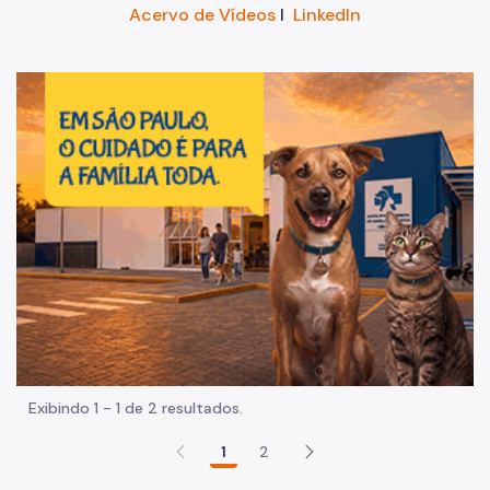
Acervo de Vídeos
I
LinkedIn
Im
Exibindo 1 - 1 de 2 resultados.
1
2