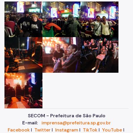
SECOM - Prefeitura de São Paulo
E-mail:
imprensa@prefeitura.sp.gov.br
Facebook
I
Twitter
I
Instagram
I
TikTok
I
YouTube
I