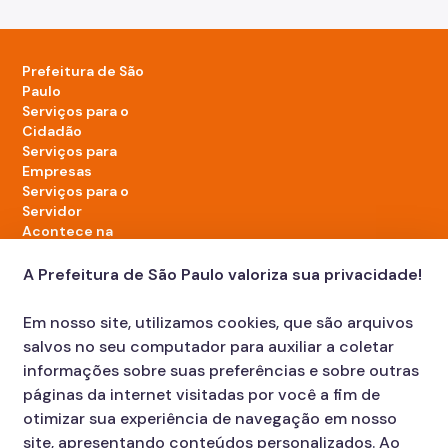
Prefeitura de São
Paulo
Serviços para o
Cidadão
Serviços para
Empresas
Serviços para o
Servidor
Acontece na
cidade
A Prefeitura de São Paulo valoriza sua privacidade!
LinkedIn da Prefeitura de São Paulo
TikTok da Prefeitura de São Paulo
YouTube da Prefeitura de São Paulo
X da Prefeitura de São Paulo
Instagram da Prefeitura de São Paulo
Facebook da Prefeitura de São Paulo
Em nosso site, utilizamos cookies, que são arquivos
Diário Oficial
salvos no seu computador para auxiliar a coletar
informações sobre suas preferências e sobre outras
páginas da internet visitadas por você a fim de
otimizar sua experiência de navegação em nosso
site, apresentando conteúdos personalizados. Ao