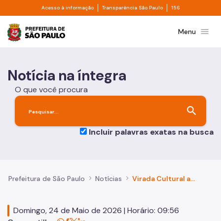
Divisor de acesso à informação
Divisor de transpa
Pular para o Conteúdo principal
Acesso à informação
Transparência São Paulo
156
Prefeitura de São Paulo
menu
Menu
Notícia na íntegra
O que você procura
search
Incluir palavras exatas na busca
Prefeitura de São Paulo
Notícias
Virada Cultural amplia inclusão e emociona público em shows por toda a cidade
Domingo, 24 de Maio de 2026 | Horário: 09:56