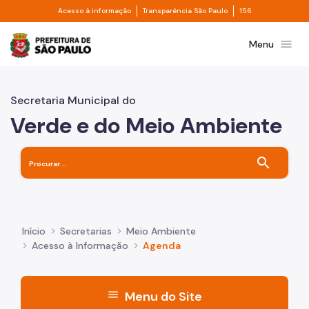
Divisor de acesso à informação
Divisor de transpa
Pular para o Conteúdo principal
Acesso à informação
Transparência São Paulo
156
Prefeitura de São Paulo
menu
Menu
Secretaria Municipal do
Verde e do Meio Ambiente
search
Início
Secretarias
Meio Ambiente
Acesso à Informação
Agenda
menu
Menu do Site