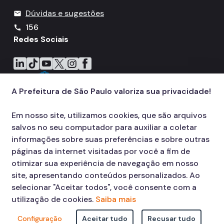
IPVA
Dúvidas e sugestões
mail
Fiscalização Ambiental
156
call
Redes Sociais
Defesa e Valorização Ambiental
Icone do LinkedIn
Icone do TikTok
Icone do YouTube
Icone do X
Icone do Instagram
Icone do Facebook
TAC - Termo de Ajustamento de Conduta
Mudanças Climáticas
A Prefeitura de São Paulo valoriza sua privacidade!
Comitê do Clima
Em nosso site, utilizamos cookies, que são arquivos
Inventário de GEE
salvos no seu computador para auxiliar a coletar
informações sobre suas preferências e sobre outras
Plano de Ação Climática
páginas da internet visitadas por você a fim de
otimizar sua experiência de navegação em nosso
COMFROTA-SP
site, apresentando conteúdos personalizados. Ao
Planos
selecionar "Aceitar todos", você consente com a
utilização de cookies.
Saiba mais
Mata Atlântica
Configuração
Aceitar tudo
Recusar tudo
© COPYRIGHT 2026,
Prefeitura Municipal de São Paulo Viaduto do Cha,
Arborização Urbana