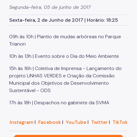
Herbário Municipal
Segunda-feira, 05 de junho de 2017
Parques Urbanos
Sexta-feira, 2 de Junho de 2017 | Horário: 18:25
Parques Concessionados
09h às 10h | Plantio de mudas arbóreas no Parque
Unidades de Conservação
Trianon
Trilha Interparques
10h às 13h | Evento sobre o Dia do Meio Ambiente
Viveiros Municipais
15h às 16h | Coletiva de Imprensa - Lançamento do
Educação Ambiental UMAPAZ
projeto LINHAS VERDES e Criação da Comissão
Municipal dos Objetivos de Desenvolvimento
Programação
Sustentável - ODS
Planetários
17h às 18h | Despachos no gabinete da SVMA
Planejamento Ambiental
Instagram
I
Facebook
I
YouTube
I
Twitter
I
TikTok
Patrimônio Ambiental
Biosampa