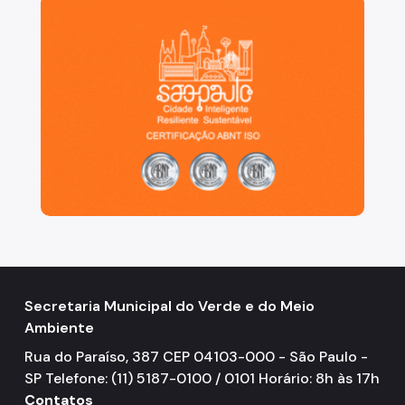
São Paulo, cidade inteligente, resiliente e sustentáve
Projetos Urbanos
Informações Ambientais
Licenciamento Ambiental
Licenciamento Ambiental Industrial
Licenciamento Ambiental Não-Industrial
Heliponto
Áreas Contaminadas
Estudos Ambientais
Secretaria Municipal do Verde e do Meio
Produtos Perigosos
Ambiente
TCA - Termo de Compromisso Ambiental
Rua do Paraíso, 387 CEP 04103-000 - São Paulo -
Motogeradores
SP Telefone: (11) 5187-0100 / 0101 Horário: 8h às 17h
Contatos