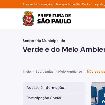
Pular para o Conteúdo principal
Divisor de acesso à informação
Divisor d
Acesso à informação
Transparência São Paulo
Legisla
Prefeitura de São Pa
Secretaria Municipal do
Verde e do Meio Ambie
Início
Secretarias
Meio Ambiente
Núcleos d
Imagem 
Acesso à Informação
Participação Social