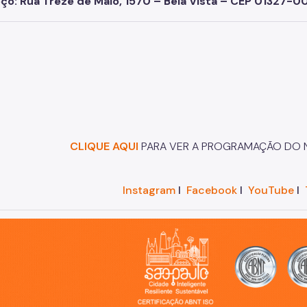
ço: Rua Treze de Maio, 1570 – Bela Vista – CEP 01327-0
CLIQUE AQUI
PARA VER A PROGRAMAÇÃO DO 
Instagram
I
Facebook
I
YouTube
I
o, cidade inteligente, resiliente e sustentável