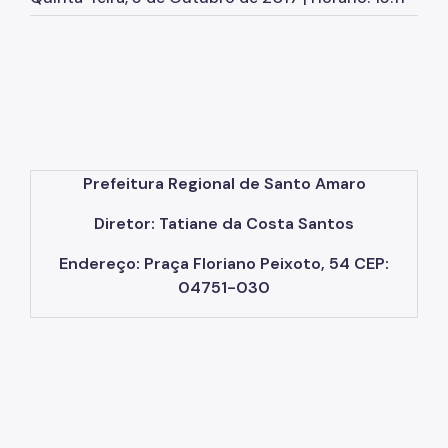
Herbário Municipal
Parques Urbanos
Parques Concessionados
Unidades de Conservação
Trilha Interparques
Prefeitura Regional de Santo Amaro
Viveiros Municipais
Diretor: Tatiane da Costa Santos
Educação Ambiental UMAPAZ
Endereço: Praça Floriano Peixoto, 54 CEP:
Programação
04751-030
Planetários
Planejamento Ambiental
Patrimônio Ambiental
Biosampa