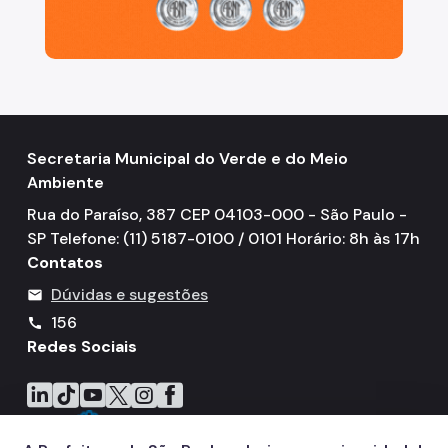
IPVA
Fiscalização Ambiental
Defesa e Valorização Ambiental
TAC - Termo de Ajustamento de Conduta
Secretaria Municipal do Verde e do Meio
Mudanças Climáticas
Ambiente
Comitê do Clima
Rua do Paraíso, 387 CEP 04103-000 - São Paulo -
SP Telefone: (11) 5187-0100 / 0101 Horário: 8h às 17h
Inventário de GEE
Contatos
Plano de Ação Climática
Dúvidas e sugestões
mail
156
call
COMFROTA-SP
Redes Sociais
Planos
Icone do LinkedIn
Icone do TikTok
Icone do YouTube
Icone do X
Icone do Instagram
Icone do Facebook
Mata Atlântica
Arborização Urbana